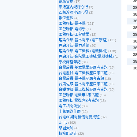
3
電廠實務
(17)
甲級室內配線心得
(3)
3
乙級冷凍空調心得
(3)
3
數位邏輯
(4)
3
國營聯招-電子學
(121)
3
國營聯招-電磁學
(1)
國營聯招-工程數學
3
(12)
理論介紹-基本電學 (電工原理)
(121)
3
理論介紹-電力系統
(20)
3
理論介紹-電工機械 (電機機械)
(178)
3
理論介紹-進階電工機械(電機機械)
(39)
3
學校課程筆記
(31)
台電雇員-基本電學歷屆考古題
(19)
3
台電雇員-電工機械歷屆考古題
(19)
台電雇員-電子學歷屆考古題
(16)
台鐵佐級-基本電學歷屆考古題
(10)
台鐵佐級-電工機械歷屆考古題
(10)
國營聯招 電機專A考古題
(16)
國營聯招 電機專B考古題
(16)
電工相關法規
(38)
十萬個為什麼
(12)
台電60期電機儀電養成班
(32)
Unity
(192)
草圖大師
(4)
拉拉趴趴走
(32)