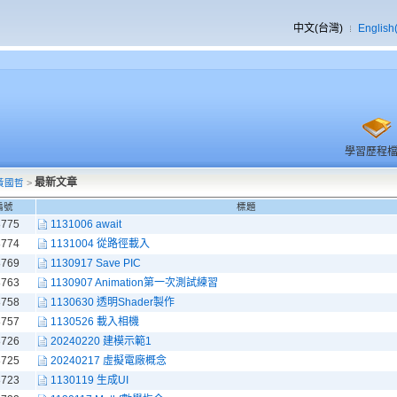
中文(台灣)
English
學習歷程
最新文章
黃國哲
>
編號
標題
8775
1131006 await
8774
1131004 從路徑載入
8769
1130917 Save PIC
8763
1130907 Animation第一次測試練習
8758
1130630 透明Shader製作
8757
1130526 載入相機
8726
20240220 建模示範1
8725
20240217 虛擬電廠概念
8723
1130119 生成UI