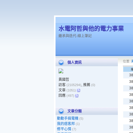
水電阿哲與他的電力事業
繼承與迭代-線上筆記
位置:
個人資訊
3
黃國哲
3
訪客
, 推薦
(2105294)
(0)
3
文章
(1051)
3
回應
(497)
3
3
文章分類
3
動動手搞電機
(5)
3
我的痞客邦
(1)
3
修平心情
(7)