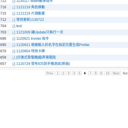
8722
1130117 Mathf數學指令
8716
1121219 角色移動
8715
1121219 片頭動畫
8712
等待更新1130722
8704
test
8703
1121009 讓Update只執行一次
8696
1120921 Invoke 指令
8695
1120921 根據輸入的名字在指定位置生成Prefab
8670
1120904 特效卡牌
8658
[分激式發電機]臨界場電阻
8657
1120729 發布IOS到手機測試(新版)
Prev
1
2
3
4
5
6
7
8
9
10
Next
Go