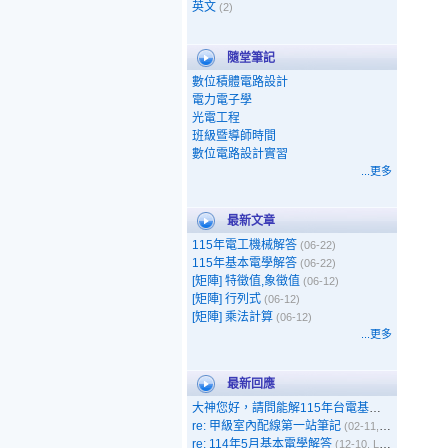
英文
(2)
隨堂筆記
數位積體電路設計
電力電子學
光電工程
班級暨導師時間
數位電路設計實習
...更多
最新文章
115年電工機械解答
(06-22)
115年基本電學解答
(06-22)
[矩陣] 特徵值,象徵值
(06-12)
[矩陣] 行列式
(06-12)
[矩陣] 乘法計算
(06-12)
...更多
最新回應
大神您好，請問能解115年台電基本電學嗎
(05-1
re: 甲級室內配線第一站筆記
(02-11, 呵呵)
re: 114年5月基本電學解答
(12-10, Leo)