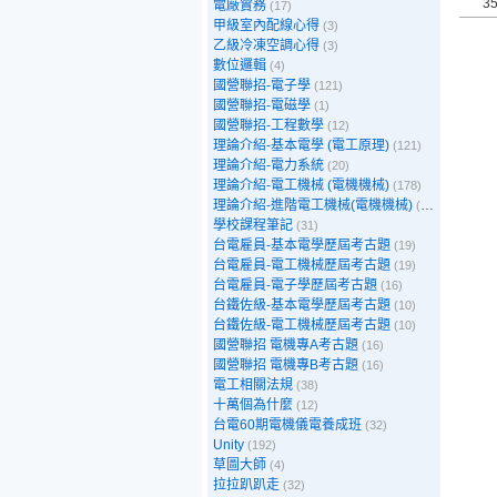
3
電廠實務
(17)
甲級室內配線心得
(3)
乙級冷凍空調心得
(3)
數位邏輯
(4)
國營聯招-電子學
(121)
國營聯招-電磁學
(1)
國營聯招-工程數學
(12)
理論介紹-基本電學 (電工原理)
(121)
理論介紹-電力系統
(20)
理論介紹-電工機械 (電機機械)
(178)
理論介紹-進階電工機械(電機機械)
(39)
學校課程筆記
(31)
台電雇員-基本電學歷屆考古題
(19)
台電雇員-電工機械歷屆考古題
(19)
台電雇員-電子學歷屆考古題
(16)
台鐵佐級-基本電學歷屆考古題
(10)
台鐵佐級-電工機械歷屆考古題
(10)
國營聯招 電機專A考古題
(16)
國營聯招 電機專B考古題
(16)
電工相關法規
(38)
十萬個為什麼
(12)
台電60期電機儀電養成班
(32)
Unity
(192)
草圖大師
(4)
拉拉趴趴走
(32)