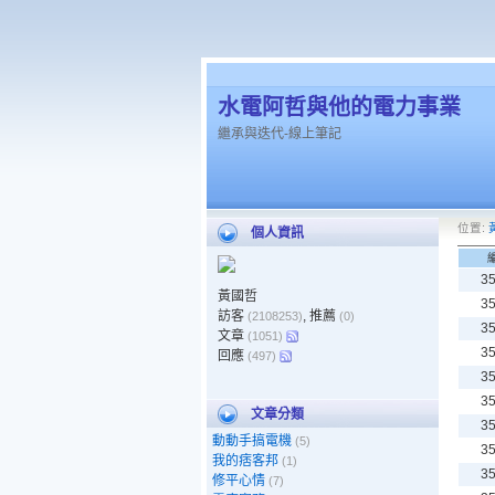
水電阿哲與他的電力事業
繼承與迭代-線上筆記
位置:
個人資訊
3
黃國哲
3
訪客
, 推薦
(2108253)
(0)
3
文章
(1051)
3
回應
(497)
3
3
文章分類
3
動動手搞電機
(5)
3
我的痞客邦
(1)
3
修平心情
(7)