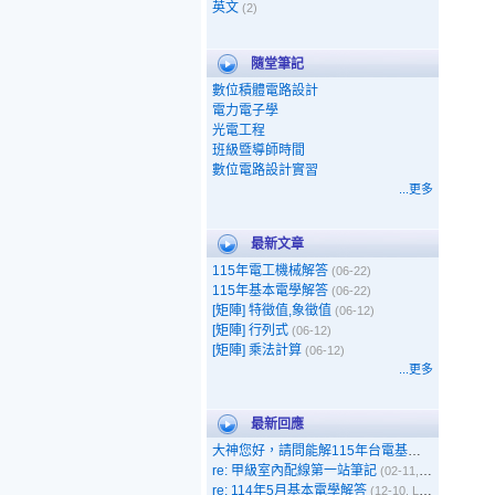
英文
(2)
隨堂筆記
數位積體電路設計
電力電子學
光電工程
班級暨導師時間
數位電路設計實習
...更多
最新文章
115年電工機械解答
(06-22)
115年基本電學解答
(06-22)
[矩陣] 特徵值,象徵值
(06-12)
[矩陣] 行列式
(06-12)
[矩陣] 乘法計算
(06-12)
...更多
最新回應
大神您好，請問能解115年台電基本電學嗎
(05-1
re: 甲級室內配線第一站筆記
(02-11, 呵呵)
re: 114年5月基本電學解答
(12-10, Leo)