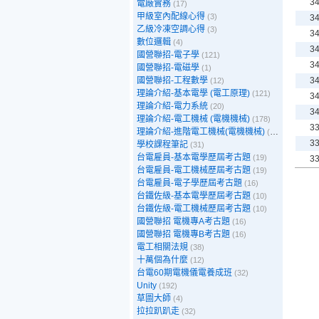
3
電廠實務
(17)
甲級室內配線心得
(3)
3
乙級冷凍空調心得
(3)
3
數位邏輯
(4)
3
國營聯招-電子學
(121)
3
國營聯招-電磁學
(1)
國營聯招-工程數學
3
(12)
理論介紹-基本電學 (電工原理)
(121)
3
理論介紹-電力系統
(20)
3
理論介紹-電工機械 (電機機械)
(178)
3
理論介紹-進階電工機械(電機機械)
(39)
3
學校課程筆記
(31)
台電雇員-基本電學歷屆考古題
(19)
3
台電雇員-電工機械歷屆考古題
(19)
台電雇員-電子學歷屆考古題
(16)
台鐵佐級-基本電學歷屆考古題
(10)
台鐵佐級-電工機械歷屆考古題
(10)
國營聯招 電機專A考古題
(16)
國營聯招 電機專B考古題
(16)
電工相關法規
(38)
十萬個為什麼
(12)
台電60期電機儀電養成班
(32)
Unity
(192)
草圖大師
(4)
拉拉趴趴走
(32)