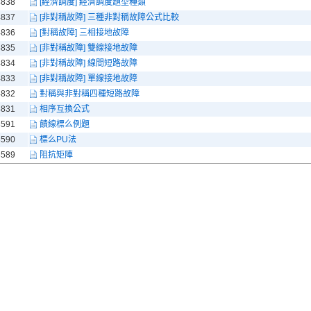
4838
[經濟調度] 經濟調度題型種類
4837
[非對稱故障] 三種非對稱故障公式比較
4836
[對稱故障] 三相接地故障
4835
[非對稱故障] 雙線接地故障
4834
[非對稱故障] 線間短路故障
4833
[非對稱故障] 單線接地故障
4832
對稱與非對稱四種短路故障
4831
相序互換公式
3591
饋線標么例題
3590
標么PU法
3589
阻抗矩陣