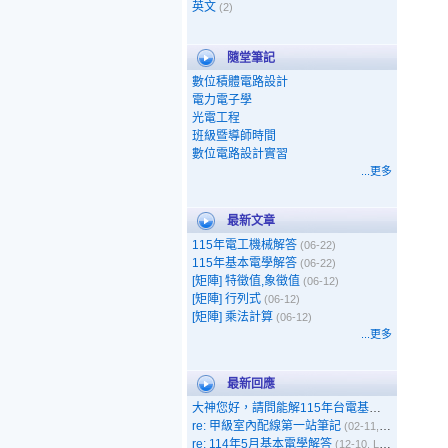
英文
(2)
隨堂筆記
數位積體電路設計
電力電子學
光電工程
班級暨導師時間
數位電路設計實習
...更多
最新文章
115年電工機械解答
(06-22)
115年基本電學解答
(06-22)
[矩陣] 特徵值,象徵值
(06-12)
[矩陣] 行列式
(06-12)
[矩陣] 乘法計算
(06-12)
...更多
最新回應
大神您好，請問能解115年台電基本電學嗎
(05-1
re: 甲級室內配線第一站筆記
(02-11, 呵呵)
re: 114年5月基本電學解答
(12-10, Leo)