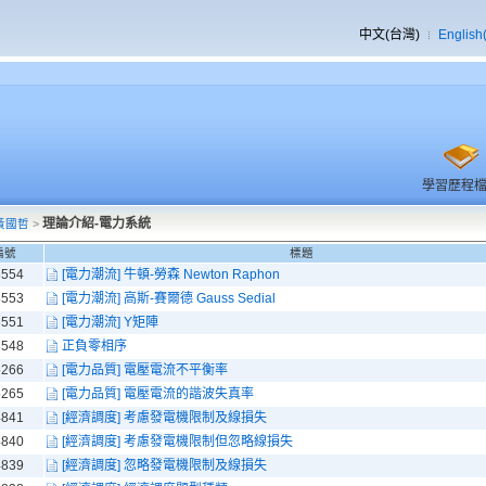
中文(台灣)
English
學習歷程
理論介紹-電力系統
黃國哲
>
編號
標題
8554
[電力潮流] 牛頓-勞森 Newton Raphon
8553
[電力潮流] 高斯-賽爾德 Gauss Sedial
8551
[電力潮流] Y矩陣
8548
正負零相序
5266
[電力品質] 電壓電流不平衡率
5265
[電力品質] 電壓電流的諧波失真率
4841
[經濟調度] 考慮發電機限制及線損失
4840
[經濟調度] 考慮發電機限制但忽略線損失
4839
[經濟調度] 忽略發電機限制及線損失