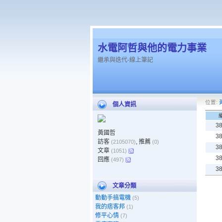
水電阿哲與他的電力事業
繼承與迭代-線上筆記
位置:
個人資訊
3
黃國哲
3
訪客
, 推薦
(2105070)
(0)
3
文章
(1051)
3
回應
(497)
3
文章分類
動動手搞電機
(5)
我的痞客邦
(1)
修平心情
(7)