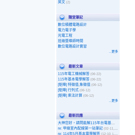
英文
(2)
隨堂筆記
數位積體電路設計
電力電子學
光電工程
班級暨導師時間
數位電路設計實習
...更多
最新文章
115年電工機械解答
(06-22)
115年基本電學解答
(06-22)
[矩陣] 特徵值,象徵值
(06-12)
[矩陣] 行列式
(06-12)
[矩陣] 乘法計算
(06-12)
...更多
最新回應
大神您好，請問能解115年台電基本電學嗎
(05-1
re: 甲級室內配線第一站筆記
(02-11, 呵呵)
re: 114年5月基本電學解答
(12-10, Leo)