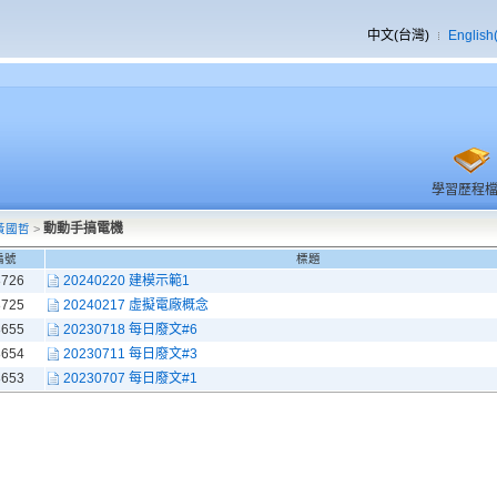
中文(台灣)
English
學習歷程
動動手搞電機
黃國哲
>
編號
標題
8726
20240220 建模示範1
8725
20240217 虛擬電廠概念
8655
20230718 每日廢文#6
8654
20230711 每日廢文#3
8653
20230707 每日廢文#1