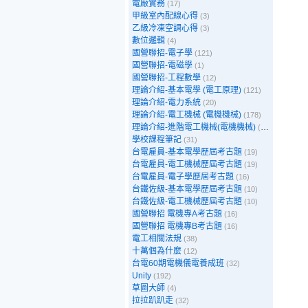
電廠實務
(17)
甲級室內配線心得
(3)
乙級冷凍空調心得
(3)
數位邏輯
(4)
國營聯招-電子學
(121)
國營聯招-電磁學
(1)
國營聯招-工程數學
(12)
理論介紹-基本電學 (電工原理)
(121)
理論介紹-電力系統
(20)
理論介紹-電工機械 (電機機械)
(178)
理論介紹-進階電工機械(電機機械)
(39)
學校課程筆記
(31)
台電雇員-基本電學歷屆考古題
(19)
台電雇員-電工機械歷屆考古題
(19)
台電雇員-電子學歷屆考古題
(16)
台鐵佐級-基本電學歷屆考古題
(10)
台鐵佐級-電工機械歷屆考古題
(10)
國營聯招 電機專A考古題
(16)
國營聯招 電機專B考古題
(16)
電工相關法規
(38)
十萬個為什麼
(12)
台電60期電機儀電養成班
(32)
Unity
(192)
草圖大師
(4)
拉拉趴趴走
(32)