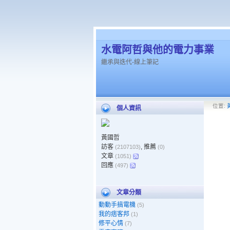
水電阿哲與他的電力事業
繼承與迭代-線上筆記
位置:
個人資訊
黃國哲
訪客
, 推薦
(2107103)
(0)
文章
(1051)
回應
(497)
文章分類
動動手搞電機
(5)
我的痞客邦
(1)
修平心情
(7)