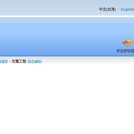
中文(台灣)
English
學習歷程
光電工程
黃國哲
>
(
返回課程
)