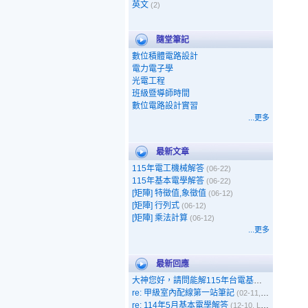
英文
(2)
隨堂筆記
數位積體電路設計
電力電子學
光電工程
班級暨導師時間
數位電路設計實習
...更多
最新文章
115年電工機械解答
(06-22)
115年基本電學解答
(06-22)
[矩陣] 特徵值,象徵值
(06-12)
[矩陣] 行列式
(06-12)
[矩陣] 乘法計算
(06-12)
...更多
最新回應
大神您好，請問能解115年台電基本電學嗎
(05-1
re: 甲級室內配線第一站筆記
(02-11, 呵呵)
re: 114年5月基本電學解答
(12-10, Leo)