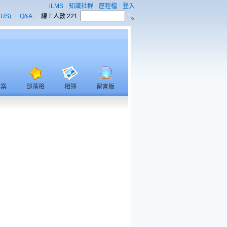
iLMS
知識社群
歷程檔
登入
(US)
Q&A
線上人數:
221
檔案
部落格
相簿
留言版