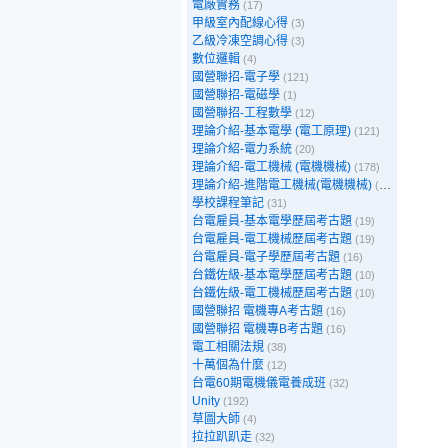
電廠實務
(17)
甲級室內配線心得
(3)
乙級冷凍空調心得
(3)
數位邏輯
(4)
國營聯招-電子學
(121)
國營聯招-電磁學
(1)
國營聯招-工程數學
(12)
理論介紹-基本電學 (電工原理)
(121)
理論介紹-電力系統
(20)
理論介紹-電工機械 (電機機械)
(178)
理論介紹-進階電工機械(電機機械)
(39)
學校課程筆記
(31)
台電雇員-基本電學歷屆考古題
(19)
台電雇員-電工機械歷屆考古題
(19)
台電雇員-電子學歷屆考古題
(16)
台鐵佐級-基本電學歷屆考古題
(10)
台鐵佐級-電工機械歷屆考古題
(10)
國營聯招 電機專A考古題
(16)
國營聯招 電機專B考古題
(16)
電工相關法規
(38)
十萬個為什麼
(12)
台電60期電機儀電養成班
(32)
Unity
(192)
草圖大師
(4)
拉拉趴趴走
(32)