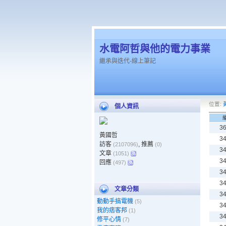
水電阿哲與他的電力事業
繼承與迭代-線上筆記
位置:
個人資訊
3
黃國哲
3
訪客
, 推薦
(2107096)
(0)
3
文章
(1051)
3
回應
(497)
3
3
文章分類
3
動動手搞電機
(5)
3
我的痞客邦
(1)
3
修平心情
(7)