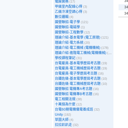
3
電廠實務
(17)
甲級室內配線心得
(3)
3
乙級冷凍空調心得
(3)
3
數位邏輯
(4)
國營聯招-電子學
(121)
國營聯招-電磁學
(1)
國營聯招-工程數學
(12)
理論介紹-基本電學 (電工原理)
(121)
理論介紹-電力系統
(20)
理論介紹-電工機械 (電機機械)
(178)
理論介紹-進階電工機械(電機機械)
(39)
學校課程筆記
(31)
台電雇員-基本電學歷屆考古題
(19)
台電雇員-電工機械歷屆考古題
(19)
台電雇員-電子學歷屆考古題
(16)
台鐵佐級-基本電學歷屆考古題
(10)
台鐵佐級-電工機械歷屆考古題
(10)
國營聯招 電機專A考古題
(16)
國營聯招 電機專B考古題
(16)
電工相關法規
(38)
十萬個為什麼
(12)
台電60期電機儀電養成班
(32)
Unity
(192)
草圖大師
(4)
拉拉趴趴走
(32)