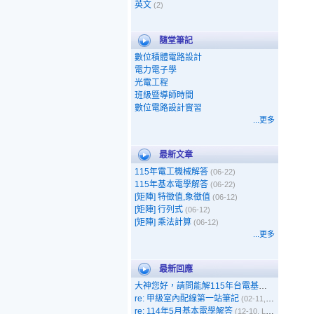
英文
(2)
隨堂筆記
數位積體電路設計
電力電子學
光電工程
班級暨導師時間
數位電路設計實習
...更多
最新文章
115年電工機械解答
(06-22)
115年基本電學解答
(06-22)
[矩陣] 特徵值,象徵值
(06-12)
[矩陣] 行列式
(06-12)
[矩陣] 乘法計算
(06-12)
...更多
最新回應
大神您好，請問能解115年台電基本電學嗎
(05-1
re: 甲級室內配線第一站筆記
(02-11, 呵呵)
re: 114年5月基本電學解答
(12-10, Leo)