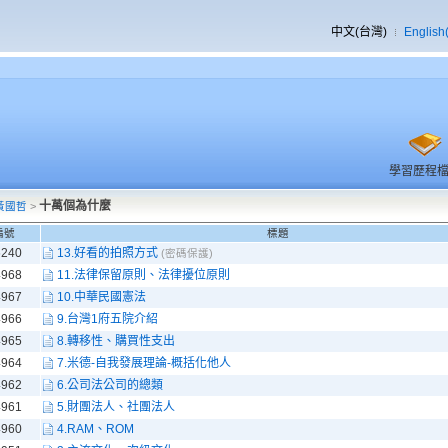
中文(台灣)
English
學習歷程
十萬個為什麼
黃國哲
>
編號
標題
6240
13.好看的拍照方式
(密碼保護)
4968
11.法律保留原則、法律擾位原則
4967
10.中華民國憲法
4966
9.台灣1府五院介紹
4965
8.轉移性、購買性支出
4964
7.米德-自我發展理論-概括化他人
4962
6.公司法公司的總類
4961
5.財團法人、社團法人
4960
4.RAM、ROM