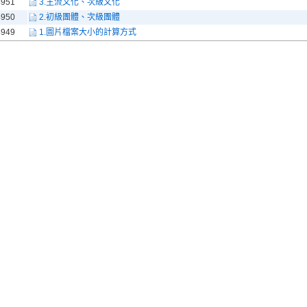
4951
3.主流文化、次級文化
4950
2.初級團體、次級團體
4949
1.圖片檔案大小的計算方式