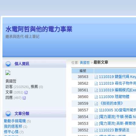
水電阿哲與他的電力事業
繼承與迭代-線上筆記
最新文章
位置:
黃國哲
>
個人資訊
編號
38563
1110319 鍵盤代碼 Ke
黃國哲
38562
1110319 尋找子物件用法t
訪客
, 推薦
(2102526)
(0)
38561
1110319 編輯模式[Exec
文章
(1051)
38560
1110309 隱藏物體
回應
(497)
38559
《技術的本質》
38557
1110305 3D變電所範
文章分類
38554
[電力潮流] 牛頓-勞森 Ne
動動手搞電機
(5)
38553
[電力潮流] 高斯-賽爾德 Ga
我的痞客邦
(1)
38552
1110223 數學語法
修平心情
(7)