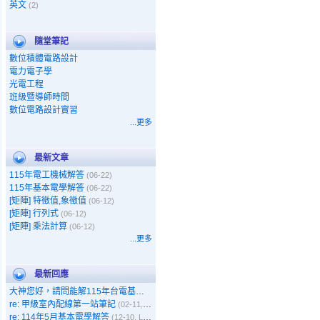
英文
(2)
隨堂筆記
數位積體電路設計
電力電子學
光電工程
班級暨導師時間
數位電路設計實習
...更多
最新文章
115年電工機械解答
(06-22)
115年基本電學解答
(06-22)
[矩陣] 特徵值,象徵值
(06-12)
[矩陣] 行列式
(06-12)
[矩陣] 乘法計算
(06-12)
...更多
最新回應
大神您好，請問能解115年台電基本電學嗎
(05-11, Gary)
re: 甲級室內配線第一站筆記
(02-11, 呵呵)
re: 114年5月基本電學解答
(12-10, Leo)