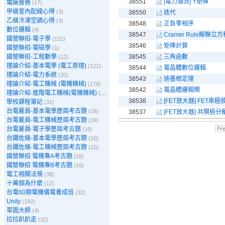
38551
[電力潮流] Y矩陣
電廠實務
(17)
甲級室內配線心得
(3)
38550
迭代
乙級冷凍空調心得
(3)
38548
正負零相序
數位邏輯
(4)
38547
Cramer Rule解聯立
國營聯招-電子學
(121)
38546
矩陣計算
國營聯招-電磁學
(1)
國營聯招-工程數學
38545
三角函數
(12)
理論介紹-基本電學 (電工原理)
(121)
38544
電晶體數位邏輯
理論介紹-電力系統
(20)
38543
迪墨根定理
理論介紹-電工機械 (電機機械)
(178)
38542
電晶體邏輯閘
理論介紹-進階電工機械(電機機械)
(39)
38538
[FET放大器] FET串
學校課程筆記
(31)
台電雇員-基本電學歷屆考古題
(19)
38537
[FET放大器] 共閘極
台電雇員-電工機械歷屆考古題
(19)
台電雇員-電子學歷屆考古題
Pr
(16)
台鐵佐級-基本電學歷屆考古題
(10)
台鐵佐級-電工機械歷屆考古題
(10)
國營聯招 電機專A考古題
(16)
國營聯招 電機專B考古題
(16)
電工相關法規
(38)
十萬個為什麼
(12)
台電60期電機儀電養成班
(32)
Unity
(192)
草圖大師
(4)
拉拉趴趴走
(32)