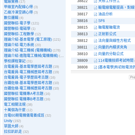
38822
大修工作分工
電廠實務
(17)
甲級室內配線心得
(3)
38821
輸電線電壓提高，對線
乙級冷凍空調心得
(3)
38817
油品分析
數位邏輯
(4)
38816
SF6
國營聯招-電子學
(121)
38815
軸電壓軸電流
國營聯招-電磁學
(1)
國營聯招-工程數學
38813
正射影公式
(12)
理論介紹-基本電學 (電工原理)
(121)
38812
法向量與線性方程式
理論介紹-電力系統
(20)
38811
向量的內積求夾角
理論介紹-電工機械 (電機機械)
(178)
38810
向量的分點公式
理論介紹-進階電工機械(電機機械)
(39)
38809
114電機技師考試時間
學校課程筆記
(31)
台電雇員-基本電學歷屆考古題
(19)
38808
[基本電學]有初始電流
台電雇員-電工機械歷屆考古題
(19)
台電雇員-電子學歷屆考古題
Pr
(16)
台鐵佐級-基本電學歷屆考古題
(10)
台鐵佐級-電工機械歷屆考古題
(10)
國營聯招 電機專A考古題
(16)
國營聯招 電機專B考古題
(16)
電工相關法規
(38)
十萬個為什麼
(12)
台電60期電機儀電養成班
(32)
Unity
(192)
草圖大師
(4)
拉拉趴趴走
(32)