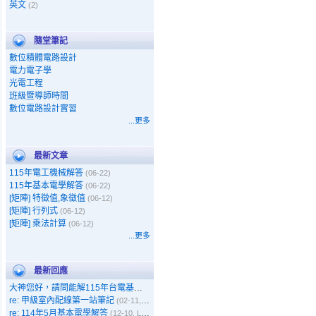
英文
(2)
隨堂筆記
數位積體電路設計
電力電子學
光電工程
班級暨導師時間
數位電路設計實習
...更多
最新文章
115年電工機械解答
(06-22)
115年基本電學解答
(06-22)
[矩陣] 特徵值,象徵值
(06-12)
[矩陣] 行列式
(06-12)
[矩陣] 乘法計算
(06-12)
...更多
最新回應
大神您好，請問能解115年台電基本電學嗎
(05-11, Gary)
re: 甲級室內配線第一站筆記
(02-11, 呵呵)
re: 114年5月基本電學解答
(12-10, Leo)