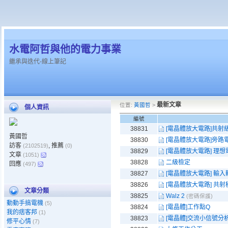
水電阿哲與他的電力事業
繼承與迭代-線上筆記
最新文章
位置:
黃國哲
>
個人資訊
編號
38831
[電晶體放大電路]共射
黃國哲
38830
[電晶體放大電路]旁路
訪客
, 推薦
(2102519)
(0)
38829
[電晶體放大電路] 理
文章
(1051)
38828
二級檢定
回應
(497)
38827
[電晶體放大電路] 輸
38826
[電晶體放大電路] 共
文章分類
38825
Walz 2
(密碼保護)
動動手搞電機
(5)
38824
[電晶體]工作點Q
我的痞客邦
(1)
38823
[電晶體]交流小信號分
修平心情
(7)