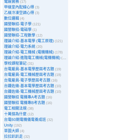
電廠實務
(17)
甲級室內配線心得
(3)
乙級冷凍空調心得
(3)
數位邏輯
(4)
國營聯招-電子學
(121)
國營聯招-電磁學
(1)
國營聯招-工程數學
(12)
理論介紹-基本電學 (電工原理)
(121)
理論介紹-電力系統
(20)
理論介紹-電工機械 (電機機械)
(178)
理論介紹-進階電工機械(電機機械)
(39)
學校課程筆記
(31)
台電雇員-基本電學歷屆考古題
(19)
台電雇員-電工機械歷屆考古題
(19)
台電雇員-電子學歷屆考古題
(16)
台鐵佐級-基本電學歷屆考古題
(10)
台鐵佐級-電工機械歷屆考古題
(10)
國營聯招 電機專A考古題
(16)
國營聯招 電機專B考古題
(16)
電工相關法規
(38)
十萬個為什麼
(12)
台電60期電機儀電養成班
(32)
Unity
(192)
草圖大師
(4)
拉拉趴趴走
(32)