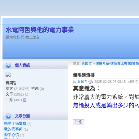
水電阿哲與他的電力事業
繼承與迭代-線上筆記
位置:
黃國哲
>
理論介紹-進階電工機械(電機
個人資訊
無限匯流排
by
黃國哲
2025-02-26 07:08:15, 回應(0
黃國哲
其意義為：
訪客
, 推薦
(2103766)
(0)
文章
(1051)
非常龐大的電力系統，對
回應
(497)
無論投入或是輸出多少的P
文章分類
回應
動動手搞電機
(5)
我的痞客邦
(1)
修平心情
(7)