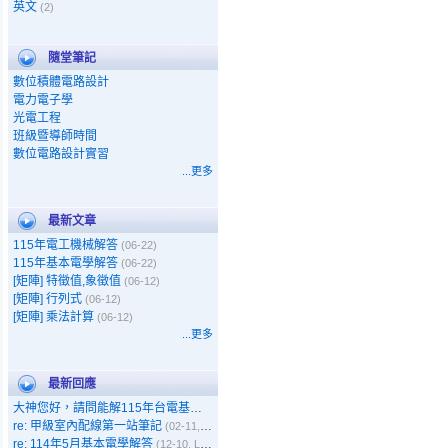
英文
(2)
隨堂筆記
數位積體電路設計
電力電子學
光電工程
班級暨導師時間
數位電路設計實習
...更多
最新文章
115年電工機械解答
(06-22)
115年基本電學解答
(06-22)
[矩陣] 特徵值,象徵值
(06-12)
[矩陣] 行列式
(06-12)
[矩陣] 乘法計算
(06-12)
...更多
最新回應
大神您好，請問能解115年台電基本電學嗎
(05-11, Gary)
re: 甲級室內配線第一站筆記
(02-11, 呵呵)
re: 114年5月基本電學解答
(12-10, Leo)