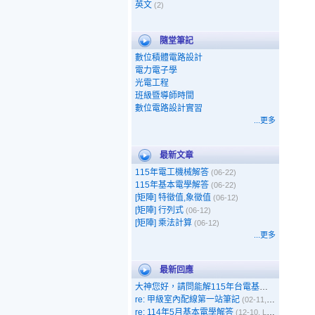
英文
(2)
隨堂筆記
數位積體電路設計
電力電子學
光電工程
班級暨導師時間
數位電路設計實習
...更多
最新文章
115年電工機械解答
(06-22)
115年基本電學解答
(06-22)
[矩陣] 特徵值,象徵值
(06-12)
[矩陣] 行列式
(06-12)
[矩陣] 乘法計算
(06-12)
...更多
最新回應
大神您好，請問能解115年台電基本電學嗎
(05-1
re: 甲級室內配線第一站筆記
(02-11, 呵呵)
re: 114年5月基本電學解答
(12-10, Leo)