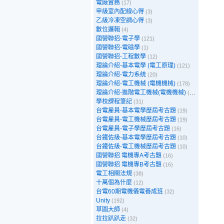
電廠實務
(17)
甲級室內配線心得
(3)
乙級冷凍空調心得
(3)
數位邏輯
(4)
國營聯招-電子學
(121)
國營聯招-電磁學
(1)
國營聯招-工程數學
(12)
理論介紹-基本電學 (電工原理)
(121)
理論介紹-電力系統
(20)
理論介紹-電工機械 (電機機械)
(178)
理論介紹-進階電工機械(電機機械)
(39)
學校課程筆記
(31)
台電雇員-基本電學歷屆考古題
(19)
台電雇員-電工機械歷屆考古題
(19)
台電雇員-電子學歷屆考古題
(16)
台鐵佐級-基本電學歷屆考古題
(10)
台鐵佐級-電工機械歷屆考古題
(10)
國營聯招 電機專A考古題
(16)
國營聯招 電機專B考古題
(16)
電工相關法規
(38)
十萬個為什麼
(12)
台電60期電機儀電養成班
(32)
Unity
(192)
草圖大師
(4)
拉拉趴趴走
(32)