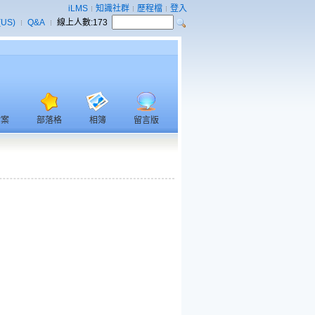
iLMS
知識社群
歷程檔
登入
(US)
Q&A
線上人數:
173
檔案
部落格
相簿
留言版