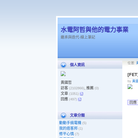
水電阿哲與他的電力事業
繼承與迭代-線上筆記
位置:
個人資訊
[FE
by
黃
黃國哲
訪客
, 推薦
(2102866)
(0)
文章
(1051)
回應
(497)
回應
文章分類
動動手搞電機
(5)
我的痞客邦
(1)
修平心情
(7)