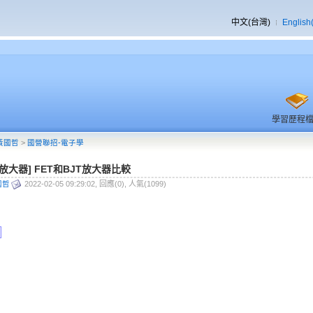
中文(台灣)
English
學習歷程
黃國哲
>
國營聯招-電子學
T放大器] FET和BJT放大器比較
國哲
2022-02-05 09:29:02, 回應(0), 人氣(1099)