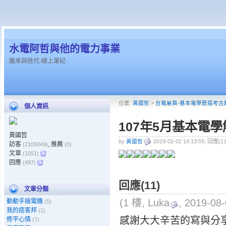
水電阿哲與他的電力事業
繼承與迭代-線上筆記
位置:
黃國哲
>
台電雇員-基本電學歷屆考古
個人資訊
107年5月基本電
黃國哲
by
黃國哲
2019-02-02 14:13:59, 回應(1
訪客
, 推薦
(2105049)
(0)
文章
(1051)
回應
(497)
回應(11)
文章分類
(1 樓, Luka
, 2019-08-
動動手搞電機
(5)
我的痞客邦
(1)
感謝大大辛苦的寫與分
修平心情
(7)