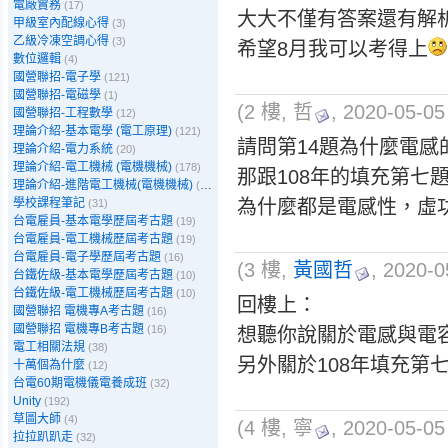
電廠實務
(17)
大大不僅有答案還有解
甲級室內配線心得
(3)
乙級冷凍空調心得
(3)
希望8月我可以考得上
數位邏輯
(4)
國營聯招-電子學
(121)
國營聯招-電磁學
(1)
(2 樓, 哲
, 2020-05-05
國營聯招-工程數學
(12)
理論介紹-基本電學 (電工原理)
(121)
請問第14題為什麼電
理論介紹-電力系統
(20)
理論介紹-電工機械 (電機機械)
(178)
那跟108年的填充第七
理論介紹-進階電工機械(電機機械)
(39)
學校課程筆記
為什麼都是電感性，虛
(31)
台電雇員-基本電學歷屆考古題
(19)
台電雇員-電工機械歷屆考古題
(19)
台電雇員-電子學歷屆考古題
(16)
(3 樓,
黃國哲
, 2020-0
台鐵佐級-基本電學歷屆考古題
(10)
台鐵佐級-電工機械歷屆考古題
(10)
回樓上：
國營聯招 電機專A考古題
(16)
國營聯招 電機專B考古題
(16)
想聽你說關於電感與電
電工相關法規
(38)
另外關於108年填充第
十萬個為什麼
(12)
台電60期電機儀電養成班
(32)
Unity
(192)
草圖大師
(4)
(4 樓, 寧
, 2020-05-05
拉拉趴趴走
(32)