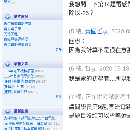
英文
(2)
我想問一下第14題電感是
除以-25？
隨堂筆記
數位積體電路設計
電力電子學
(5 樓,
黃國哲
, 2020-0
光電工程
班級暨導師時間
回寧：
數位電路設計實習
因為我計算不是很在意
...更多
最新文章
(6 樓, 哲
, 2020-05-13
115年電工機械解答
(06-22)
115年基本電學解答
(06-22)
我是電的初學者…所以
[矩陣] 特徵值,象徵值
(06-12)
[矩陣] 行列式
(06-12)
[矩陣] 乘法計算
(06-12)
(7 樓, 正在拼考試的考生, 20
...更多
請問學長第9題,直流電
最新回應
是題目沒給可以省略還是
大神您好，請問能解115年台電基本電學嗎
(05-11, Gary)
re: 甲級室內配線第一站筆記
(02-11, 呵呵)
re: 114年5月基本電學解答
(12-10, Leo)