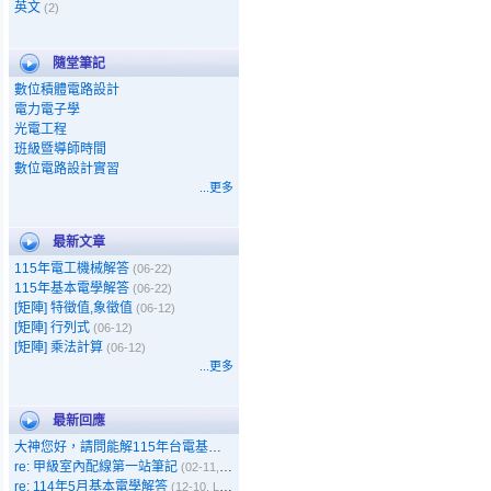
英文
(2)
隨堂筆記
數位積體電路設計
電力電子學
光電工程
班級暨導師時間
數位電路設計實習
...更多
最新文章
115年電工機械解答
(06-22)
115年基本電學解答
(06-22)
[矩陣] 特徵值,象徵值
(06-12)
[矩陣] 行列式
(06-12)
[矩陣] 乘法計算
(06-12)
...更多
最新回應
大神您好，請問能解115年台電基本電學嗎
(05-11, Gary)
re: 甲級室內配線第一站筆記
(02-11, 呵呵)
re: 114年5月基本電學解答
(12-10, Leo)