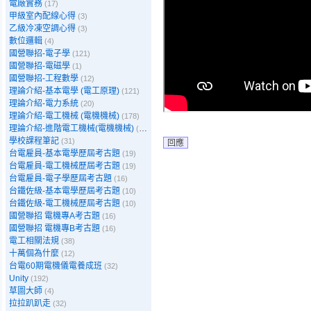
電廠實務
(17)
甲級室內配線心得
(3)
乙級冷凍空調心得
(3)
數位邏輯
(4)
國營聯招-電子學
(121)
國營聯招-電磁學
(1)
國營聯招-工程數學
(12)
理論介紹-基本電學 (電工原理)
(121)
理論介紹-電力系統
(20)
理論介紹-電工機械 (電機機械)
(178)
理論介紹-進階電工機械(電機機械)
(39)
學校課程筆記
(31)
回應
台電雇員-基本電學歷屆考古題
(19)
台電雇員-電工機械歷屆考古題
(19)
台電雇員-電子學歷屆考古題
(16)
台鐵佐級-基本電學歷屆考古題
(10)
台鐵佐級-電工機械歷屆考古題
(10)
國營聯招 電機專A考古題
(16)
國營聯招 電機專B考古題
(16)
電工相關法規
(38)
十萬個為什麼
(12)
台電60期電機儀電養成班
(32)
Unity
(192)
草圖大師
(4)
拉拉趴趴走
(32)