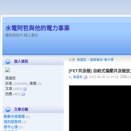
水電阿哲與他的電力事業
繼承與迭代-線上筆記
位置:
黃國哲
>
國營聯招-電子學
個人資訊
[FET共汲極] 自給式偏壓共汲極
by
黃國哲
2025-06-05 23:24:28, 回應(0
黃國哲
訪客
, 推薦
(2106485)
(0)
文章
(1051)
回應
(497)
文章分類
動動手搞電機
(5)
我的痞客邦
(1)
修平心情
(7)