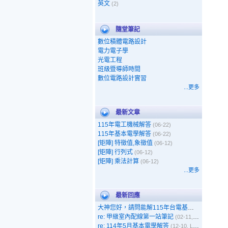
英文
(2)
隨堂筆記
數位積體電路設計
電力電子學
光電工程
班級暨導師時間
數位電路設計實習
...更多
最新文章
115年電工機械解答
(06-22)
115年基本電學解答
(06-22)
[矩陣] 特徵值,象徵值
(06-12)
[矩陣] 行列式
(06-12)
[矩陣] 乘法計算
(06-12)
...更多
最新回應
大神您好，請問能解115年台電基本電學嗎
(05-1
re: 甲級室內配線第一站筆記
(02-11, 呵呵)
re: 114年5月基本電學解答
(12-10, Leo)