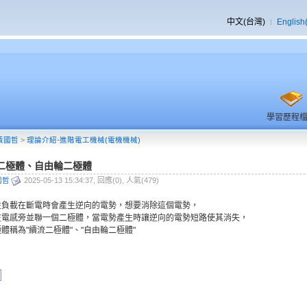
中文(台灣)
English
學習歷程
黃國哲
>
理論介紹-進階電工機械(電機機械)
二極體、自由輪二極體
國哲
2025-05-13 15:34:37, 回應(0), 人氣(479)
性負載在斷電時會產生逆向的電勢，想要消除這個電勢，
在電感旁並聯一個二極體，當電勢產生時讓逆向的電勢短路使其消失，
體稱為"續流二極體"、"自由輪二極體"