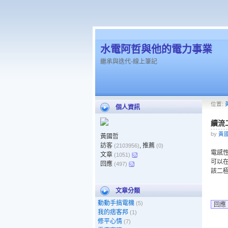
水電阿哲與他的電力事業
繼承與迭代-線上筆記
位置:
個人資訊
續流
by
黃
黃國哲
訪客
, 推薦
(2103956)
(0)
電感
文章
(1051)
可以
回應
(497)
該二極
文章分類
動動手搞電機
(5)
回應
我的痞客邦
(1)
修平心情
(7)