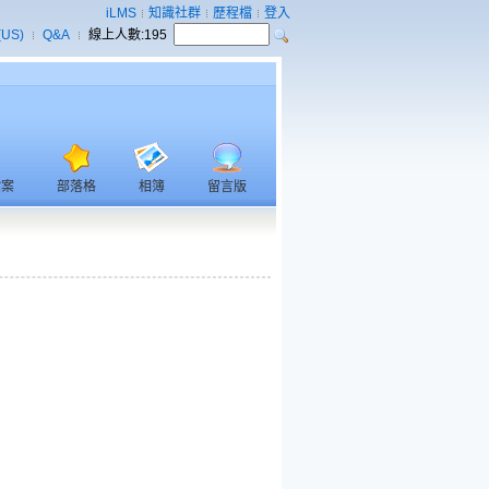
iLMS
知識社群
歷程檔
登入
(US)
Q&A
線上人數:
195
檔案
部落格
相簿
留言版