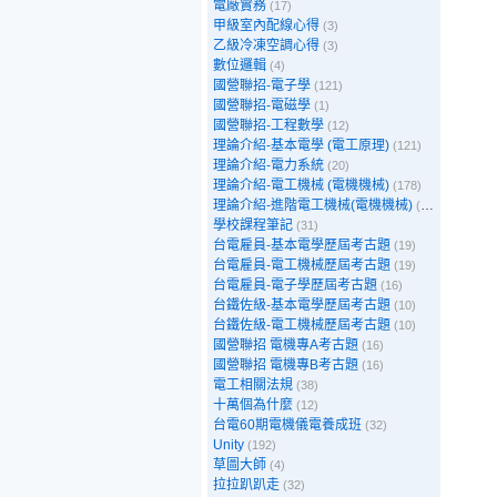
電廠實務
(17)
甲級室內配線心得
(3)
乙級冷凍空調心得
(3)
數位邏輯
(4)
國營聯招-電子學
(121)
國營聯招-電磁學
(1)
國營聯招-工程數學
(12)
理論介紹-基本電學 (電工原理)
(121)
理論介紹-電力系統
(20)
理論介紹-電工機械 (電機機械)
(178)
理論介紹-進階電工機械(電機機械)
(39)
學校課程筆記
(31)
台電雇員-基本電學歷屆考古題
(19)
台電雇員-電工機械歷屆考古題
(19)
台電雇員-電子學歷屆考古題
(16)
台鐵佐級-基本電學歷屆考古題
(10)
台鐵佐級-電工機械歷屆考古題
(10)
國營聯招 電機專A考古題
(16)
國營聯招 電機專B考古題
(16)
電工相關法規
(38)
十萬個為什麼
(12)
台電60期電機儀電養成班
(32)
Unity
(192)
草圖大師
(4)
拉拉趴趴走
(32)