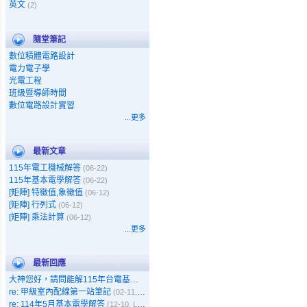
英文
(2)
隨堂筆記
數位積體電路設計
電力電子學
光電工程
班級暨導師時間
數位電路設計實習
...更多
最新文章
115年電工機械解答
(06-22)
115年基本電學解答
(06-22)
[矩陣] 特徵值,象徵值
(06-12)
[矩陣] 行列式
(06-12)
[矩陣] 乘法計算
(06-12)
...更多
最新回應
大神您好，請問能解115年台電基本電學嗎
(05-11, Gary)
re: 甲級室內配線第一站筆記
(02-11, 呵呵)
re: 114年5月基本電學解答
(12-10, Leo)