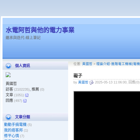
水電阿哲與他的電力事業
繼承與迭代-線上筆記
位置:
黃國哲
>
理論介紹-進階電工機械(電機
個人資訊
礙子
by
黃國哲
2025-05-13 11:06:00, 回應(0
黃國哲
訪客
, 推薦
(2102235)
(0)
文章
(1051)
回應
(497)
文章分類
動動手搞電機
(5)
我的痞客邦
(1)
修平心情
(7)