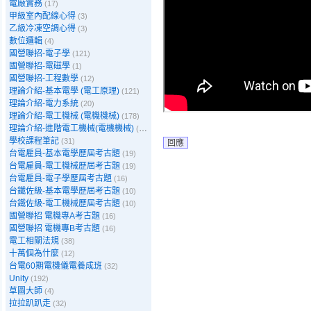
電廠實務
(17)
甲級室內配線心得
(3)
乙級冷凍空調心得
(3)
數位邏輯
(4)
國營聯招-電子學
(121)
國營聯招-電磁學
(1)
國營聯招-工程數學
(12)
理論介紹-基本電學 (電工原理)
(121)
理論介紹-電力系統
(20)
理論介紹-電工機械 (電機機械)
(178)
理論介紹-進階電工機械(電機機械)
(39)
學校課程筆記
(31)
回應
台電雇員-基本電學歷屆考古題
(19)
台電雇員-電工機械歷屆考古題
(19)
台電雇員-電子學歷屆考古題
(16)
台鐵佐級-基本電學歷屆考古題
(10)
台鐵佐級-電工機械歷屆考古題
(10)
國營聯招 電機專A考古題
(16)
國營聯招 電機專B考古題
(16)
電工相關法規
(38)
十萬個為什麼
(12)
台電60期電機儀電養成班
(32)
Unity
(192)
草圖大師
(4)
拉拉趴趴走
(32)