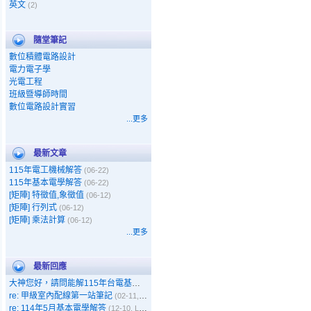
英文
(2)
隨堂筆記
數位積體電路設計
電力電子學
光電工程
班級暨導師時間
數位電路設計實習
...更多
最新文章
115年電工機械解答
(06-22)
115年基本電學解答
(06-22)
[矩陣] 特徵值,象徵值
(06-12)
[矩陣] 行列式
(06-12)
[矩陣] 乘法計算
(06-12)
...更多
最新回應
大神您好，請問能解115年台電基本電學嗎
(05-11, Gary)
re: 甲級室內配線第一站筆記
(02-11, 呵呵)
re: 114年5月基本電學解答
(12-10, Leo)