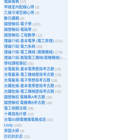
電廠實務
(17)
甲級室內配線心得
(3)
乙級冷凍空調心得
(3)
數位邏輯
(4)
國營聯招-電子學
(121)
國營聯招-電磁學
(1)
國營聯招-工程數學
(12)
理論介紹-基本電學 (電工原理)
(121)
理論介紹-電力系統
(20)
理論介紹-電工機械 (電機機械)
(178)
理論介紹-進階電工機械(電機機械)
(39)
學校課程筆記
(31)
台電雇員-基本電學歷屆考古題
(19)
台電雇員-電工機械歷屆考古題
(19)
台電雇員-電子學歷屆考古題
(16)
台鐵佐級-基本電學歷屆考古題
(10)
台鐵佐級-電工機械歷屆考古題
(10)
國營聯招 電機專A考古題
(16)
國營聯招 電機專B考古題
(16)
電工相關法規
(38)
十萬個為什麼
(12)
台電60期電機儀電養成班
(32)
Unity
(192)
草圖大師
(4)
拉拉趴趴走
(32)