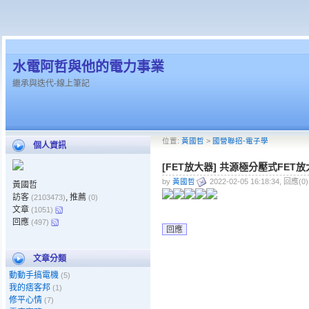
水電阿哲與他的電力事業
繼承與迭代-線上筆記
位置:
黃國哲
>
國營聯招-電子學
個人資訊
[FET放大器] 共源極分壓式FET放
by
黃國哲
2022-02-05 16:18:34, 回應(0
黃國哲
訪客
, 推薦
(2103473)
(0)
文章
(1051)
回應
(497)
回應
文章分類
動動手搞電機
(5)
我的痞客邦
(1)
修平心情
(7)