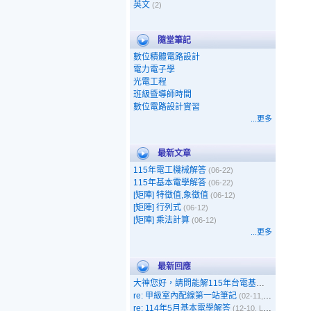
英文
(2)
隨堂筆記
數位積體電路設計
電力電子學
光電工程
班級暨導師時間
數位電路設計實習
...更多
最新文章
115年電工機械解答
(06-22)
115年基本電學解答
(06-22)
[矩陣] 特徵值,象徵值
(06-12)
[矩陣] 行列式
(06-12)
[矩陣] 乘法計算
(06-12)
...更多
最新回應
大神您好，請問能解115年台電基本電學嗎
(05-1
re: 甲級室內配線第一站筆記
(02-11, 呵呵)
re: 114年5月基本電學解答
(12-10, Leo)