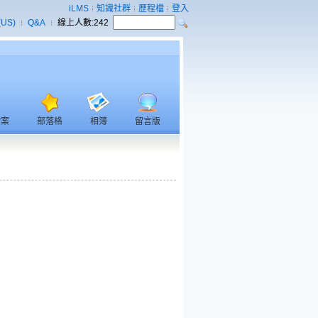
iLMS
知識社群
歷程檔
登入
(US)
Q&A
線上人數:
242
檔案
部落格
相簿
留言版