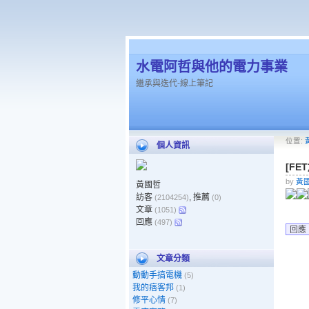
水電阿哲與他的電力事業
繼承與迭代-線上筆記
位置:
個人資訊
[FE
by
黃
黃國哲
訪客
, 推薦
(2104254)
(0)
文章
(1051)
回應
(497)
回應
文章分類
動動手搞電機
(5)
我的痞客邦
(1)
修平心情
(7)