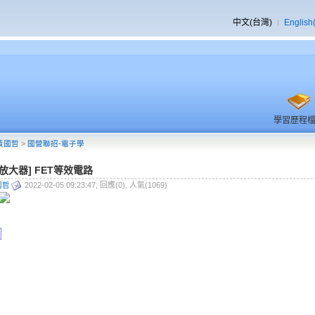
中文(台灣)
English
學習歷程
黃國哲
>
國營聯招-電子學
T放大器] FET等效電路
國哲
2022-02-05 09:23:47, 回應(0), 人氣(1069)