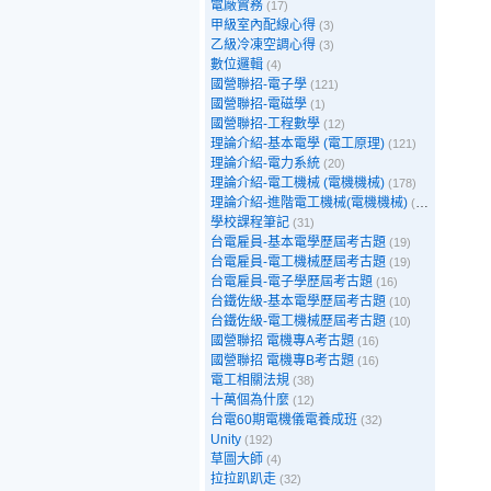
電廠實務
(17)
甲級室內配線心得
(3)
乙級冷凍空調心得
(3)
數位邏輯
(4)
國營聯招-電子學
(121)
國營聯招-電磁學
(1)
國營聯招-工程數學
(12)
理論介紹-基本電學 (電工原理)
(121)
理論介紹-電力系統
(20)
理論介紹-電工機械 (電機機械)
(178)
理論介紹-進階電工機械(電機機械)
(39)
學校課程筆記
(31)
台電雇員-基本電學歷屆考古題
(19)
台電雇員-電工機械歷屆考古題
(19)
台電雇員-電子學歷屆考古題
(16)
台鐵佐級-基本電學歷屆考古題
(10)
台鐵佐級-電工機械歷屆考古題
(10)
國營聯招 電機專A考古題
(16)
國營聯招 電機專B考古題
(16)
電工相關法規
(38)
十萬個為什麼
(12)
台電60期電機儀電養成班
(32)
Unity
(192)
草圖大師
(4)
拉拉趴趴走
(32)