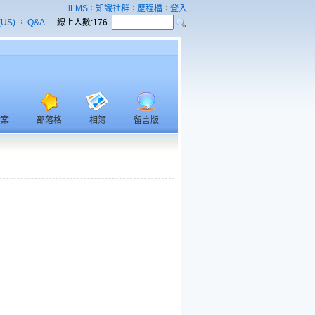
iLMS
知識社群
歷程檔
登入
(US)
Q&A
線上人數:
176
檔案
部落格
相簿
留言版