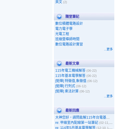
英文
(2)
隨堂筆記
數位積體電路設計
電力電子學
光電工程
班級暨導師時間
數位電路設計實習
...更多
最新文章
115年電工機械解答
(06-22)
115年基本電學解答
(06-22)
[矩陣] 特徵值,象徵值
(06-12)
[矩陣] 行列式
(06-12)
[矩陣] 乘法計算
(06-12)
...更多
最新回應
大神您好，請問能解115年台電基本電學嗎
(05-1
re: 甲級室內配線第一站筆記
(02-11, 呵呵)
re: 114年5月基本電學解答
(12-10, Leo)