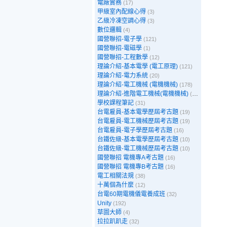
電廠實務
(17)
甲級室內配線心得
(3)
乙級冷凍空調心得
(3)
數位邏輯
(4)
國營聯招-電子學
(121)
國營聯招-電磁學
(1)
國營聯招-工程數學
(12)
理論介紹-基本電學 (電工原理)
(121)
理論介紹-電力系統
(20)
理論介紹-電工機械 (電機機械)
(178)
理論介紹-進階電工機械(電機機械)
(39)
學校課程筆記
(31)
台電雇員-基本電學歷屆考古題
(19)
台電雇員-電工機械歷屆考古題
(19)
台電雇員-電子學歷屆考古題
(16)
台鐵佐級-基本電學歷屆考古題
(10)
台鐵佐級-電工機械歷屆考古題
(10)
國營聯招 電機專A考古題
(16)
國營聯招 電機專B考古題
(16)
電工相關法規
(38)
十萬個為什麼
(12)
台電60期電機儀電養成班
(32)
Unity
(192)
草圖大師
(4)
拉拉趴趴走
(32)