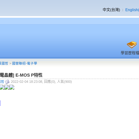
中文(台灣)
English
學習歷程
黃國哲
>
國營聯招-電子學
電晶體] E-MOS P特性
國哲
2022-02-04 18:23:08, 回應(0), 人氣(900)