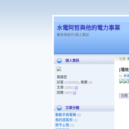
水電阿哲與他的電力事業
繼承與迭代-線上筆記
位置:
個人資訊
[場效
by
黃
黃國哲
訪客
, 推薦
(2102603)
(0)
文章
(1051)
回應
(497)
回應
文章分類
動動手搞電機
(5)
我的痞客邦
(1)
修平心情
(7)