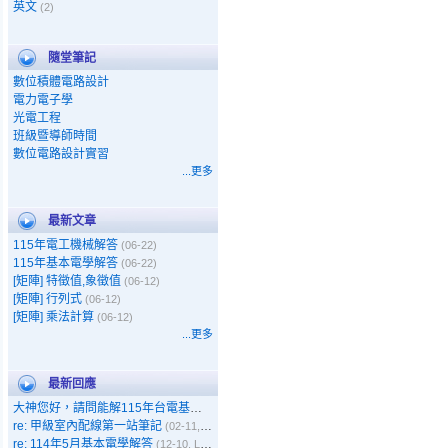
英文
(2)
隨堂筆記
數位積體電路設計
電力電子學
光電工程
班級暨導師時間
數位電路設計實習
...更多
最新文章
115年電工機械解答
(06-22)
115年基本電學解答
(06-22)
[矩陣] 特徵值,象徵值
(06-12)
[矩陣] 行列式
(06-12)
[矩陣] 乘法計算
(06-12)
...更多
最新回應
大神您好，請問能解115年台電基本電學嗎
(05-11, Gary)
re: 甲級室內配線第一站筆記
(02-11, 呵呵)
re: 114年5月基本電學解答
(12-10, Leo)