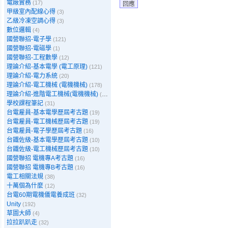
電廠實務
(17)
回應
甲級室內配線心得
(3)
乙級冷凍空調心得
(3)
數位邏輯
(4)
國營聯招-電子學
(121)
國營聯招-電磁學
(1)
國營聯招-工程數學
(12)
理論介紹-基本電學 (電工原理)
(121)
理論介紹-電力系統
(20)
理論介紹-電工機械 (電機機械)
(178)
理論介紹-進階電工機械(電機機械)
(39)
學校課程筆記
(31)
台電雇員-基本電學歷屆考古題
(19)
台電雇員-電工機械歷屆考古題
(19)
台電雇員-電子學歷屆考古題
(16)
台鐵佐級-基本電學歷屆考古題
(10)
台鐵佐級-電工機械歷屆考古題
(10)
國營聯招 電機專A考古題
(16)
國營聯招 電機專B考古題
(16)
電工相關法規
(38)
十萬個為什麼
(12)
台電60期電機儀電養成班
(32)
Unity
(192)
草圖大師
(4)
拉拉趴趴走
(32)