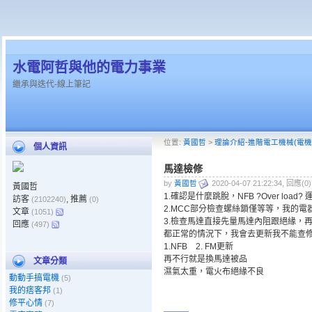
水電阿哲與他的電力事業
繼承與迭代-線上筆記
位置:
黃國哲
>
理論介紹-進階電工機械(電機
個人資訊
馬達檢修
by
黃國哲
2020-04-07 21:22:34, 回應(0
黃國哲
1.確認是什麼跳脫，NFB ?Over load
訪客
, 推薦
(2102240)
(0)
2.MCC部分檢查螺絲鎖僅等等，我的電
文章
(1051)
3.檢查馬達直接先量馬達內阻跟絕緣，
回應
(497)
都正常的情況下，我會去更新我不能查
1.NFB 2. FM更新
再不行就是換馬達被品
文章分類
濕氣太重，電火布絕緣不良
動動手搞電機
(5)
我的痞客邦
(1)
修平心情
(7)