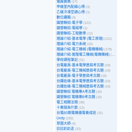
電廠實務
(17)
甲級室內配線心得
(3)
乙級冷凍空調心得
(3)
數位邏輯
(4)
國營聯招-電子學
(121)
國營聯招-電磁學
(1)
國營聯招-工程數學
(12)
理論介紹-基本電學 (電工原理)
(121)
理論介紹-電力系統
(20)
理論介紹-電工機械 (電機機械)
(178)
理論介紹-進階電工機械(電機機械)
(39)
學校課程筆記
(31)
台電雇員-基本電學歷屆考古題
(19)
台電雇員-電工機械歷屆考古題
(19)
台電雇員-電子學歷屆考古題
(16)
台鐵佐級-基本電學歷屆考古題
(10)
台鐵佐級-電工機械歷屆考古題
(10)
國營聯招 電機專A考古題
(16)
國營聯招 電機專B考古題
(16)
電工相關法規
(38)
十萬個為什麼
(12)
台電60期電機儀電養成班
(32)
Unity
(192)
草圖大師
(4)
拉拉趴趴走
(32)