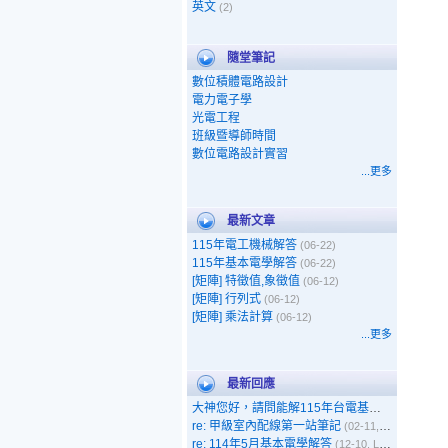
英文
(2)
隨堂筆記
數位積體電路設計
電力電子學
光電工程
班級暨導師時間
數位電路設計實習
...更多
最新文章
115年電工機械解答
(06-22)
115年基本電學解答
(06-22)
[矩陣] 特徵值,象徵值
(06-12)
[矩陣] 行列式
(06-12)
[矩陣] 乘法計算
(06-12)
...更多
最新回應
大神您好，請問能解115年台電基本電學嗎
(05-1
re: 甲級室內配線第一站筆記
(02-11, 呵呵)
re: 114年5月基本電學解答
(12-10, Leo)