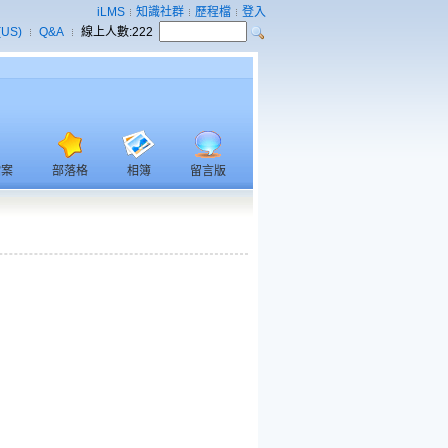
iLMS
知識社群
歷程檔
登入
(US)
Q&A
線上人數:
222
檔案
部落格
相簿
留言版