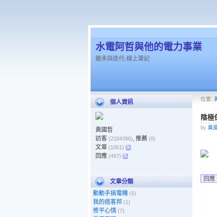
水電阿哲與他的電力事業
繼承與迭代-線上筆記
位置:
個人資訊
陰極
by
黃
黃國哲
訪客
, 推薦
(2104396)
(0)
文章
(1051)
回應
(497)
回應
文章分類
動動手搞電機
(5)
我的痞客邦
(1)
修平心情
(7)