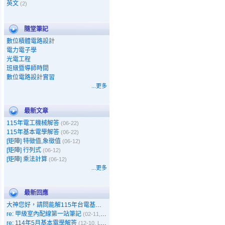
英文
(2)
隨堂筆記
數位積體電路設計
電力電子學
光電工程
班級暨導師時間
數位電路設計實習
...更多
最新文章
115年電工機械解答
(06-22)
115年基本電學解答
(06-22)
[矩陣] 特徵值,象徵值
(06-12)
[矩陣] 行列式
(06-12)
[矩陣] 乘法計算
(06-12)
...更多
最新回應
大神您好，請問能解115年台電基本電學嗎
(05-11, Gary)
re: 甲級室內配線第一站筆記
(02-11, 呵呵)
re: 114年5月基本電學解答
(12-10, Leo)