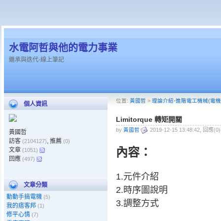
水電阿哲與他的電力事業
繼承與迭代-線上筆記
位置:
黃國哲
>
理論介紹-進階電工機械(電機
個人資訊
Limitorque 轉矩開關
by
黃國哲
2019-12-15 13:48:42, 回應(0
黃國哲
訪客
, 推薦
(2104127)
(0)
內容：
文章
(1051)
回應
(497)
1.元件介紹
文章分類
2.時序圖說明
動動手搞電機
(5)
3.調整方式
我的痞客邦
(1)
修平心情
(7)