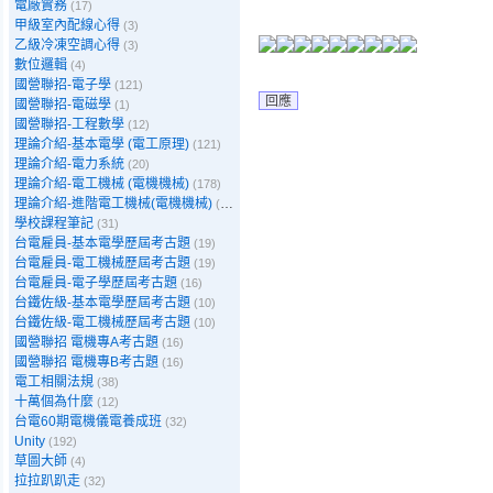
電廠實務
(17)
甲級室內配線心得
(3)
乙級冷凍空調心得
(3)
數位邏輯
(4)
國營聯招-電子學
(121)
回應
國營聯招-電磁學
(1)
國營聯招-工程數學
(12)
理論介紹-基本電學 (電工原理)
(121)
理論介紹-電力系統
(20)
理論介紹-電工機械 (電機機械)
(178)
理論介紹-進階電工機械(電機機械)
(39)
學校課程筆記
(31)
台電雇員-基本電學歷屆考古題
(19)
台電雇員-電工機械歷屆考古題
(19)
台電雇員-電子學歷屆考古題
(16)
台鐵佐級-基本電學歷屆考古題
(10)
台鐵佐級-電工機械歷屆考古題
(10)
國營聯招 電機專A考古題
(16)
國營聯招 電機專B考古題
(16)
電工相關法規
(38)
十萬個為什麼
(12)
台電60期電機儀電養成班
(32)
Unity
(192)
草圖大師
(4)
拉拉趴趴走
(32)