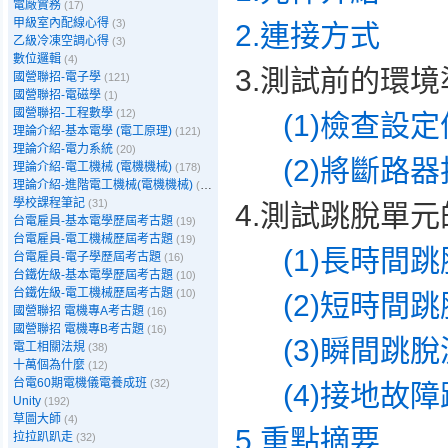
電廠實務
(17)
甲級室內配線心得
(3)
2.連接方式
乙級冷凍空調心得
(3)
數位邏輯
(4)
3.測試前的環境
國營聯招-電子學
(121)
國營聯招-電磁學
(1)
國營聯招-工程數學
(12)
(1)
檢查設定
理論介紹-基本電學 (電工原理)
(121)
理論介紹-電力系統
(20)
(2)將斷路
理論介紹-電工機械 (電機機械)
(178)
理論介紹-進階電工機械(電機機械)
(39)
學校課程筆記
(31)
4.測試跳脫單
台電雇員-基本電學歷屆考古題
(19)
台電雇員-電工機械歷屆考古題
(19)
(1)長時間跳
台電雇員-電子學歷屆考古題
(16)
台鐵佐級-基本電學歷屆考古題
(10)
台鐵佐級-電工機械歷屆考古題
(10)
(2)短時間跳
國營聯招 電機專A考古題
(16)
國營聯招 電機專B考古題
(16)
(3)瞬間跳脫
電工相關法規
(38)
十萬個為什麼
(12)
台電60期電機儀電養成班
(32)
(4)接地故障
Unity
(192)
草圖大師
(4)
5.重點摘要
拉拉趴趴走
(32)