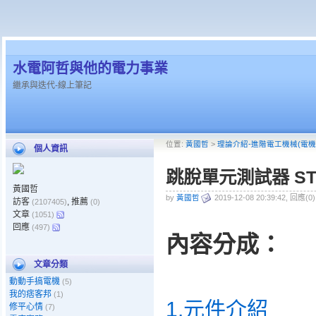
水電阿哲與他的電力事業
繼承與迭代-線上筆記
位置:
黃國哲
>
理論介紹-進階電工機械(電機
個人資訊
跳脫單元測試器 ST1
黃國哲
by
黃國哲
2019-12-08 20:39:42, 回應(0
訪客
, 推薦
(2107405)
(0)
文章
(1051)
回應
(497)
內容分成：
文章分類
動動手搞電機
(5)
我的痞客邦
(1)
1.元件介紹
修平心情
(7)