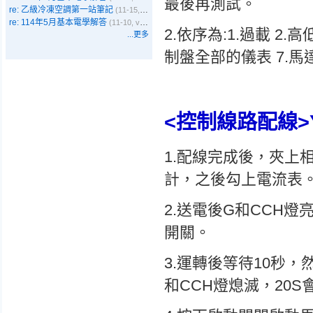
最後再測試。
re: 乙級冷凍空調第一站筆記
(11-15, Emma)
re: 114年5月基本電學解答
(11-10, vbyer)
2.依序為:1.過載 2.
...更多
制盤全部的儀表 7.馬
<控制線路配線>
1.配線完成後，夾上
計，之後勾上電流表
2.送電後G和CCH
開關。
3.運轉後等待10秒
和CCH燈熄滅，20