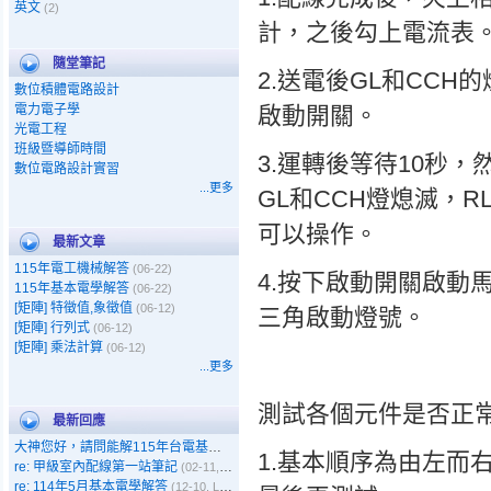
英文
(2)
計，之後勾上電流表
隨堂筆記
2.送電後GL和CC
數位積體電路設計
電力電子學
啟動開關。
光電工程
班級暨導師時間
3.運轉後等待10秒
數位電路設計實習
...更多
GL和CCH燈熄滅，
可以操作。
最新文章
115年電工機械解答
(06-22)
4.按下啟動開關啟動
115年基本電學解答
(06-22)
[矩陣] 特徵值,象徵值
(06-12)
三角啟動燈號。
[矩陣] 行列式
(06-12)
[矩陣] 乘法計算
(06-12)
...更多
測試各個元件是否正常
最新回應
大神您好，請問能解115年台電基本電學嗎
(05-11, Gary)
1.基本順序為由左而
re: 甲級室內配線第一站筆記
(02-11, 呵呵)
re: 114年5月基本電學解答
(12-10, Leo)