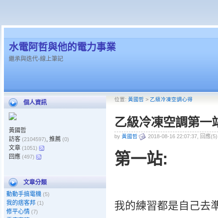
水電阿哲與他的電力事業
繼承與迭代-線上筆記
位置:
黃國哲
>
乙級冷凍空調心得
個人資訊
乙級冷凍空調第一
黃國哲
by
黃國哲
2018-08-16 22:07:37, 回應(5
訪客
, 推薦
(2104597)
(0)
文章
(1051)
第一站:
回應
(497)
文章分類
動動手搞電機
(5)
我的痞客邦
我的練習都是自己去
(1)
修平心情
(7)