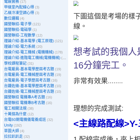
電廠實務
(17)
甲級室內配線心得
(3)
乙級冷凍空調心得
(3)
下圖這個是考場的樣
數位邏輯
(4)
國營聯招-電子學
(121)
線。
國營聯招-電磁學
(1)
國營聯招-工程數學
(12)
理論介紹-基本電學 (電工原理)
(121)
理論介紹-電力系統
(20)
想考試的我個人是
理論介紹-電工機械 (電機機械)
(178)
理論介紹-進階電工機械(電機機械)
(39)
16分鐘完工。
學校課程筆記
(31)
台電雇員-基本電學歷屆考古題
(19)
台電雇員-電工機械歷屆考古題
(19)
非常有效果........
台電雇員-電子學歷屆考古題
(16)
台鐵佐級-基本電學歷屆考古題
(10)
台鐵佐級-電工機械歷屆考古題
(10)
國營聯招 電機專A考古題
(16)
國營聯招 電機專B考古題
(16)
理想的完成測試:
電工相關法規
(38)
十萬個為什麼
(12)
台電60期電機儀電養成班
(32)
<主線路配線>Y
Unity
(192)
草圖大師
(4)
拉拉趴趴走
(32)
1.配線完成後，夾上