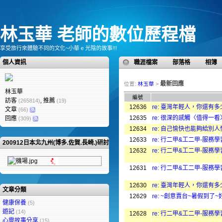
林玉華 老師的數位歷程檔
享受旅行來體驗不同的文化~小華 e 光陰的故事!!!
個人資訊
職涯檔案
部落格
相簿
最新回應
位置:
林玉華
>
林玉華
編號
訪客
, 推薦
(265814)
(19)
12636
re: 臺灣年輕人，你還有
文章
(66)
12635
re: 很深的感觸〈值得一看
回應
(309)
12634
re: 自己愉快也能夠給別
12633
re: 行二甲&工二甲-服務
200912日本北九州(博多.佐賀.長崎.)研討會
12632
re: 行二甲&工二甲-服務
12631
re: 行二甲&工二甲-服務
12630
re: 臺灣年輕人，你還有
文章分類
12629
re: ~創意賣台~暑假到了
健康保養
(5)
遊記
(14)
12628
re: 行二甲&工二甲-服務
心靈故事分享
(15)