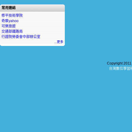
常用連結
修平技術學院
奇摩yahoo
可樂旅遊
交通部鐵路局
行證院勞委會中部辦公室
...更多
Copyright 201
台灣數位學習