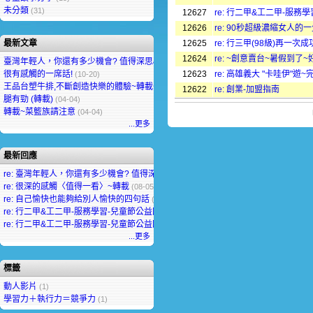
未分類
(31)
12627
re: 行二甲&工二甲-服務
12626
re: 90秒超級濃縮女人的一
最新文章
12625
re: 行三甲(98級)再一
12624
re: ~創意賣台~暑假到了
臺灣年輕人，你還有多少機會? 值得深思&省思
(04-14)
很有感觸的一席話!
12623
re: 高雄義大 "卡哇伊"遊~
(10-20)
王品台塑牛排,不斷創造快樂的體驗~轉載~
(05-20)
12622
re: 創業-加盟指南
腿有勁 (轉載)
(04-04)
轉載~菜籃族請注意
(04-04)
...更多
最新回應
re: 臺灣年輕人，你還有多少機會? 值得深思&省思
(08-05, Margaret Hess)
re: 很深的感觸〈值得一看〉~轉載
(08-05, Min Seow)
re: 自己愉快也能夠給別人愉快的四句話
(08-04, chanchal rani)
re: 行二甲&工二甲-服務學習-兒童節公益園遊會闖關活動-讚!
(08-03, Jenny Arora)
re: 行二甲&工二甲-服務學習-兒童節公益園遊會闖關活動-讚!
(08-03, Mohammed Chan
...更多
標籤
動人影片
(1)
學習力＋執行力＝競爭力
(1)