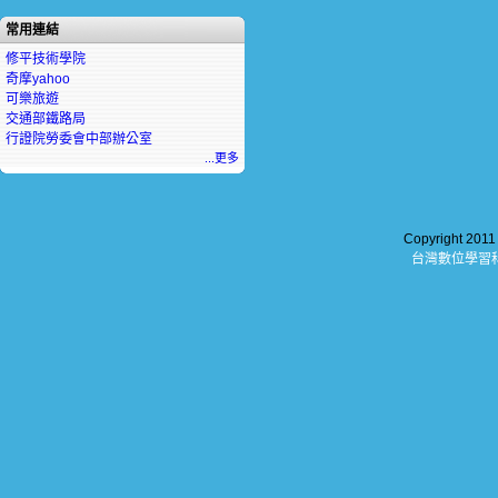
常用連結
修平技術學院
奇摩yahoo
可樂旅遊
交通部鐵路局
行證院勞委會中部辦公室
...更多
Copyright 201
台灣數位學習