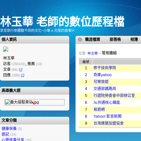
林玉華 老師的數位歷程檔
享受旅行來體驗不同的文化~小華 e 光陰的故事!!!
個人資訊
職涯檔案
部落格
相簿
常用連結
位置:
林玉華
>
林玉華
編號
訪客
, 推薦
(266101)
(19)
1
修平技術學院
文章
(66)
2
奇摩yahoo
回應
(309)
3
可樂旅遊
4
交通部鐵路局
高雄義大遊
5
行證院勞委會中部辦公室
6
3c共通核心職能
7
易遊網
8
Yahoo! 影音新聞
文章分類
9
台灣連鎖加盟協會
健康保養
(5)
遊記
(14)
心靈故事分享
(15)