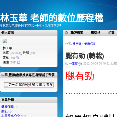
林玉華 老師的數位歷程檔
享受旅行來體驗不同的文化~小華 e 光陰的故事!!!
個人資訊
職涯檔案
部落格
相簿
位置:
林玉華
>
健康保養
林玉華
訪客
, 推薦
(266041)
(19)
腿有勁 (轉載)
文章
(66)
回應
(309)
by
林玉華
2012-04-04 00:49:51, 回
腿有勁
中華(豐源)產業推廣專班-飯菜舖子聚餐
...............
文章分類
健康保養
(5)
遊記
(14)
心靈故事分享
(15)