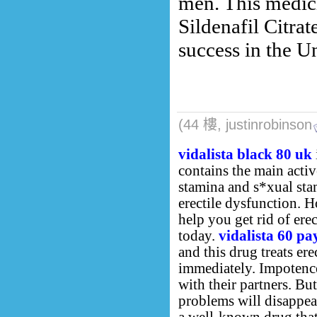
men. This medi
Sildenafil Citrat
success in the Un
(44 樓, justinrobinson
vidalista black 80 uk
contains the main acti
stamina and s*xual sta
erectile dysfunction. H
help you get rid of erec
today.
vidalista 60 pa
and this drug treats er
immediately. Impotence 
with their partners. Bu
problems will disappear
a well-known drug that