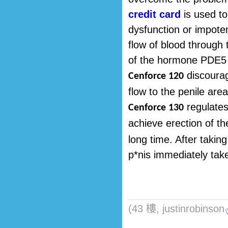
credit card
is used to
dysfunction or impot
flow of blood through 
of the hormone PDE5 
discourag
Cenforce 120
flow to the penile area
regulates 
Cenforce 130
achieve erection of t
long time. After takin
p*nis immediately ta
(43 樓, justinrobinson