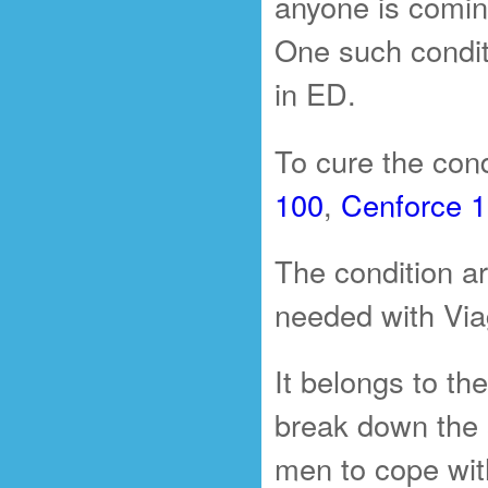
anyone is coming
One such condi
in ED.
To cure the cond
100
,
Cenforce 
The condition ar
needed with Via
It belongs to th
break down the 
men to cope with