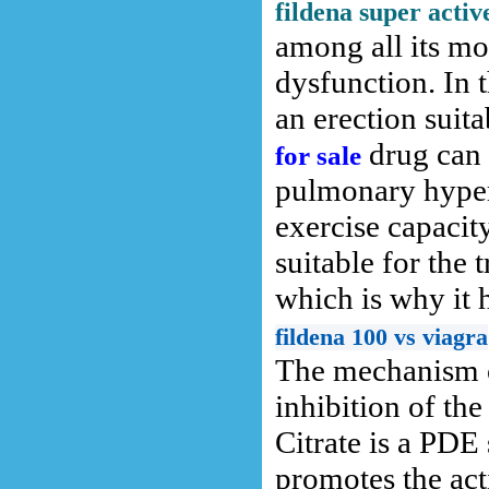
fildena super active
among all its mos
dysfunction. In t
an erection suita
drug can 
for sale
pulmonary hyper
exercise capacity
suitable for the
which is why it 
fildena 100 vs viagra
The mechanism of
inhibition of th
Citrate is a PDE 
promotes the act