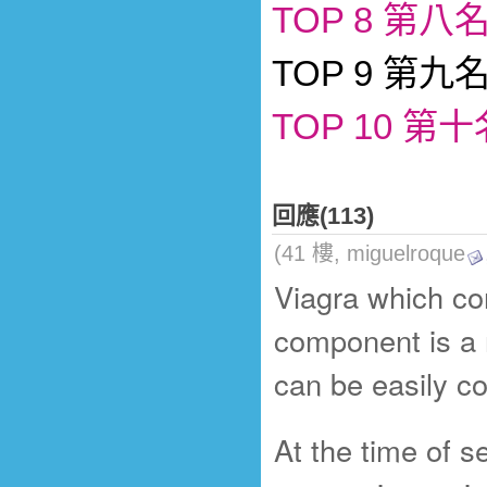
TOP 8 第八
TOP 9 第九
TOP 10 第
回應(113)
(41 樓, miguelroque
Viagra which con
component is a m
can be easily 
At the time of s