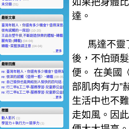
如果把身體比
未分類
(31)
達。
最新文章
臺灣年輕人，你還有多少機會? 值得深思&省思
(04-14)
很有感觸的一席話!
(10-20)
王品台塑牛排,不斷創造快樂的體驗~轉載~
(05-20)
腿有勁 (轉載)
馬達不靈了
(04-04)
轉載~菜籃族請注意
(04-04)
...更多
後，不怕頭髮
最新回應
便。 在美國
re: 臺灣年輕人，你還有多少機會? 值得深思&省思
(08-05, Margaret Hess)
re: 很深的感觸〈值得一看〉~轉載
(08-05, Min Seow)
re: 自己愉快也能夠給別人愉快的四句話
(08-04, chanchal rani)
部肌肉有力”
re: 行二甲&工二甲-服務學習-兒童節公益園遊會闖關活動-讚!
(08-03, Jenny Arora)
re: 行二甲&工二甲-服務學習-兒童節公益園遊會闖關活動-讚!
(08-03, Mohammed Chan
生活中也不難
...更多
標籤
走如風。因此
動人影片
(1)
學習力＋執行力＝競爭力
(1)
便大大提高。