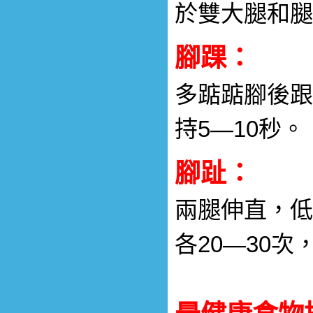
於雙大腿和腿
腳踝：
多踮踮腳後跟
持5—10秒。
腳趾：
兩腿伸直，低
各20—30