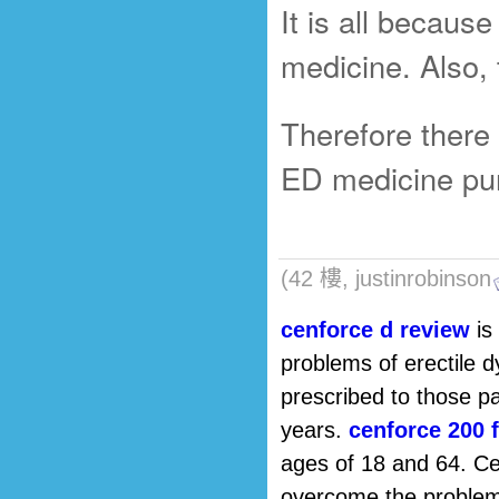
It is all becaus
medicine. Also, 
Therefore there 
ED medicine pu
(42 樓, justinrobinson
cenforce d review
is
problems of erectile d
prescribed to those pa
years.
cenforce 200 f
ages of 18 and 64. Cen
overcome the problem 