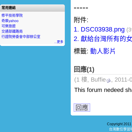
-----
常用連結
修平技術學院
附件:
奇摩yahoo
可樂旅遊
1.
DSC03938.png
(3
交通部鐵路局
行證院勞委會中部辦公室
2.
獻給台灣所有的女
...更多
標籤:
動人影片
回應(1)
(1 樓, Buffie
, 2011-
This forum nedeed sha
回應
Copyright 201
台灣數位學習