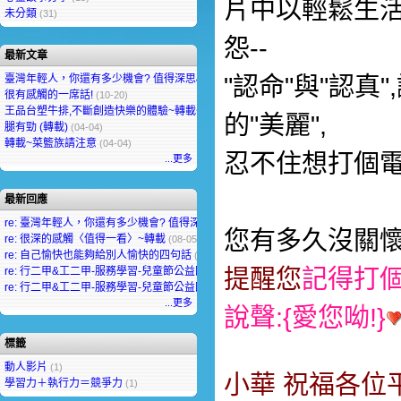
片中以輕鬆生
未分類
(31)
怨--
最新文章
臺灣年輕人，你還有多少機會? 值得深思&省思
"認命"與"認真
(04-14)
很有感觸的一席話!
(10-20)
王品台塑牛排,不斷創造快樂的體驗~轉載~
(05-20)
的"美麗",
腿有勁 (轉載)
(04-04)
轉載~菜籃族請注意
(04-04)
忍不住想打個電
...更多
最新回應
re: 臺灣年輕人，你還有多少機會? 值得深思&省思
(08-05, Margaret Hess)
您有多久沒關懷
re: 很深的感觸〈值得一看〉~轉載
(08-05, Min Seow)
re: 自己愉快也能夠給別人愉快的四句話
(08-04, chanchal rani)
re: 行二甲&工二甲-服務學習-兒童節公益園遊會闖關活動-讚!
提醒您
記得打
(08-03, Jenny Arora)
re: 行二甲&工二甲-服務學習-兒童節公益園遊會闖關活動-讚!
(08-03, Mohammed Chan
...更多
說聲:{愛您呦!}
標籤
動人影片
(1)
小華 祝福各位
學習力＋執行力＝競爭力
(1)