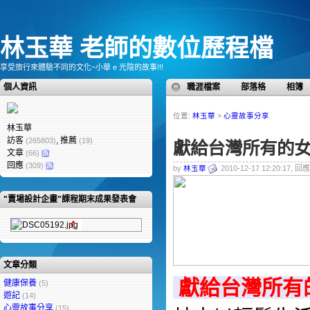
林玉華 老師的數位歷程檔
享受旅行來體驗不同的文化~小華 e 光陰的故事!!!
個人資訊
職涯檔案
部落格
相簿
位置:
林玉華
>
心靈故事分享
林玉華
訪客
, 推薦
(265803)
(19)
獻給台灣所有的女
文章
(66)
回應
(309)
by
林玉華
2010-12-17 12:20:17, 回應
"賣場設計企畫"課程期末成果發表會
文章分類
獻給台灣所有
健康保養
(5)
遊記
(14)
心靈故事分享
(15)