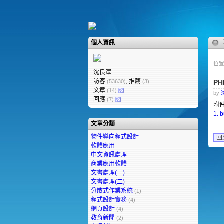
個人資訊
位置
沈良澤
訪客
, 推薦
(53630)
(3)
P
文章
(14)
by
回應
(7)
附件
1.
b
文章分類
物件導向程式設計
回
軟體應用
中文資訊處理
商業應用軟體
文書處理(一)
文書處理(二)
分散式作業系統
(1)
程式設計實務
(4)
網頁設計
(4)
教育新聞
(2)