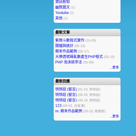
資訊新知
幽默圖文
(1)
Youtube
(1)
其他
(1)
最新文章
紫微斗數程式實作
(10-05)
開檔與統計
(05-23)
期末作品範例
(05-17)
大樂透號碼亂數產生PHP程式
(05-16)
PHP 泡沫排序法
(05-09)
...更多
最新回應
悄悄話 (留言)
(01-23, 悄悄話)
悄悄話 (留言)
(06-28, 悄悄話)
悄悄話 (留言)
(06-19, 悄悄話)
123
(04-01, 沈良澤)
re: 期末作品範例
(05-20, 蔡臻妮)
...更多