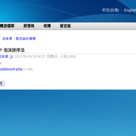
中文(台灣)
Englis
職涯檔案
部落格
相簿
留言版
:
沈良澤
>
程式設計實務
HP 泡沫排序法
沈良澤
2011-05-09 19:34:27, 回應(0), 人氣(1459)
:
ubblesort.php
(1 KB)
應