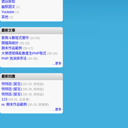
資訊新知
幽默圖文
(1)
Youtube
(1)
其他
(1)
最新文章
紫微斗數程式實作
(10-05)
開檔與統計
(05-23)
期末作品範例
(05-17)
大樂透號碼亂數產生PHP程式
(05-16)
PHP 泡沫排序法
(05-09)
...更多
最新回應
悄悄話 (留言)
(01-23, 悄悄話)
悄悄話 (留言)
(06-28, 悄悄話)
悄悄話 (留言)
(06-19, 悄悄話)
123
(04-01, 沈良澤)
re: 期末作品範例
(05-20, 蔡臻妮)
...更多