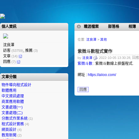
個人資訊
職涯檔案
部落格
相簿
位置:
沈良澤
>
其他
沈良澤
訪客
, 推薦
(53759)
(3)
紫微斗數程式實作
文章
(14)
by
沈良澤
2022-10-05 13:30:28, 回應
回應
(7)
紫微斗數
: 紫微斗數線上排盤程式.
網址 :
https://aiioo.com/
文章分類
物件導向程式設計
回應
軟體應用
中文資訊處理
商業應用軟體
文書處理(一)
文書處理(二)
分散式作業系統
(1)
程式設計實務
(4)
網頁設計
(4)
教育新聞
(2)