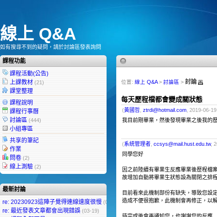
線上 Q&A
如有搜尋不到的疑問，請於討論區發表詢問
課程功能
課程活動(公告)
討論
上課教材
位置:
線上 Q&A
>
討論區
>
(21)
課堂整理
每天歷程檔都會變成關狀態
課程說明
(
黃國哲
,
ztrdi@hotmail.com
, 2019-06-19
課程行事曆
討論區
(444)
我目前剛畢業，然後發現畢業之後我的
小組專區
共享的筆記
(
系統管理者
,
ccsys@mail.hust.edu.tw
, 
作業
同學您好
問卷
(2)
線上測驗
(2)
因之前陸續有畢業生反應畢業後歷程檔
故增加自動將畢業生狀態設為關閉之排
最新討論
目前看來此機制部份有缺失，導致您設
造成不便很抱歉，此機制會再修正，以
re: 20230923這陣子覺得連線速度很慢
(09-25)
re: 最近發表文章都會出現錯誤
(03-19)
待完成後會再通知您，也謝謝您的反應