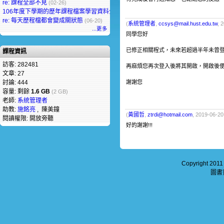
re: 課程全部不見
(02-26)
106年度下學期的歷年課程檔案學習資料全部不見了
(07-07)
re: 每天歷程檔都會變成關狀態
(06-20)
(
系統管理者
,
ccsys@mail.hust.edu.tw
, 
...更多
同學您好
已修正相關程式，
未來若超過半年未曾
課程資訊
訪客: 282481
再麻煩您再次登入後將其開啟，開啟後
文章: 27
討論: 444
謝謝您
容量: 剩餘
1.6 GB
(2 GB)
老師:
系統管理者
助教:
施銘亮
, 陳美鐘
(
黃國哲
,
ztrdi@hotmail.com
, 2019-06-20
閱讀權限: 開放旁聽
好的謝謝!!!
Copyright 201
圖書