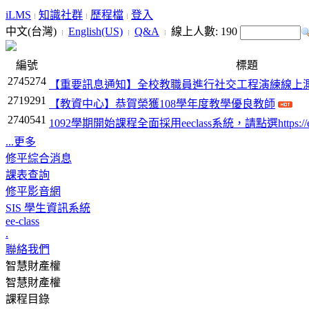
iLMS
知識社群
歷程檔
登入
中文(台灣)
English(US)
Q&A
線上人數:
190
編號
標題
2745274
【重要訊息通知】全校教職員進行社交工程演練線上測
2719291
【教資中心】恭賀榮獲108學年度教學優良教師
2740541
1092學期開始課程全面採用eeclass系統，請點選https://eeclas
...更多
修平綜合消息
課表查詢
修平影音網
SIS 學生資訊系統
ee-class
.
聯絡我們
智慧財產權
智慧財產權
課程目錄