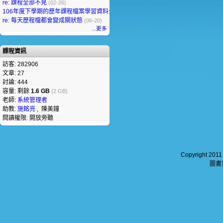
re: 課程全部不見
(02-26)
106年度下學期的歷年課程檔案學習資料全部不見了
(07-07)
re: 每天歷程檔都會變成關狀態
(06-20)
...更多
課程資訊
訪客: 282906
文章: 27
討論: 444
容量: 剩餘
1.6 GB
(2 GB)
老師:
系統管理者
助教:
施銘亮
, 陳美鐘
閱讀權限: 開放旁聽
Copyright 201
圖書