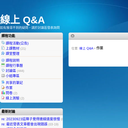
線上 Q&A
如有搜尋不到的疑問，請於討論區發表詢問
課程功能
課程活動(公告)
作業
上課教材
位置:
線上 Q&A
>
(21)
課堂整理
課程說明
課程行事曆
討論區
(444)
小組專區
共享的筆記
作業
問卷
(2)
線上測驗
(2)
最新討論
re: 20230923這陣子覺得連線速度很慢
(09-25)
re: 最近發表文章都會出現錯誤
(03-19)