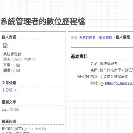
系統管理者的數位歷程檔
個人資訊
個人檔案
位置:
系統管理者
>
職涯檔案
>
系統管理者
基本資料
訪客
, 推薦
(22902)
(0)
姓名:
系統管理者
文章
(2)
回應
系所:
修平科技大學 / [
數位
(6)
辦公(研究)室:
圖資處系統發展組
文章分類
網站:
https://cc.hust.ed
未分類
(1)
最新文章
test
(09-30)
最新回應
悄悄話 (留言)
(09-27, 悄悄話)