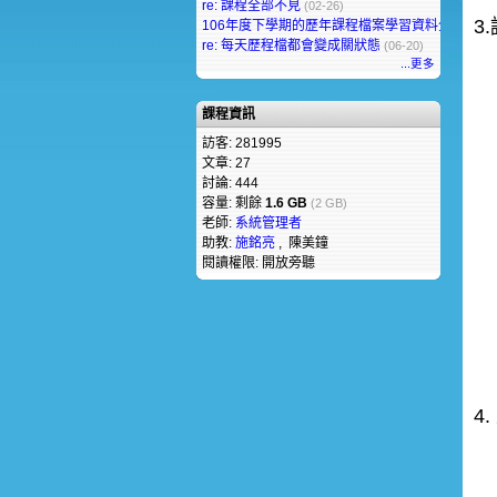
re: 課程全部不見
(02-26)
3
106年度下學期的歷年課程檔案學習資料全部不見
re: 每天歷程檔都會變成關狀態
(06-20)
...更多
課程資訊
訪客: 281995
文章: 27
討論: 444
容量: 剩餘
1.6 GB
(2 GB)
老師:
系統管理者
助教:
施銘亮
, 陳美鐘
閱讀權限: 開放旁聽
4