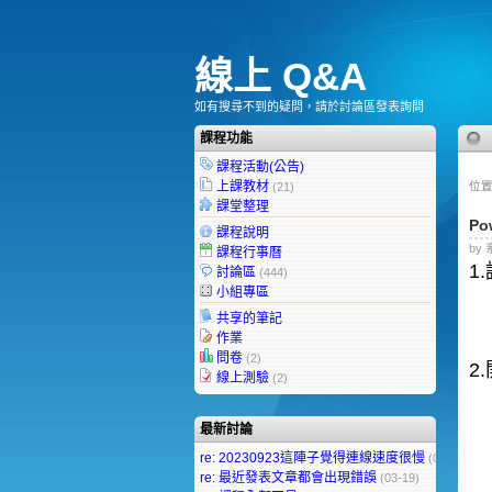
線上 Q&A
如有搜尋不到的疑問，請於討論區發表詢問
課程功能
課程活動(公告)
上課教材
位置
(21)
課堂整理
P
課程說明
by 
課程行事曆
1
討論區
(444)
小組專區
共享的筆記
作業
問卷
(2)
2
線上測驗
(2)
最新討論
re: 20230923這陣子覺得連線速度很慢
(09-25)
re: 最近發表文章都會出現錯誤
(03-19)