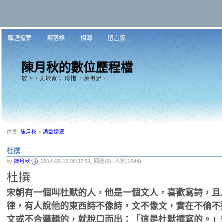
職涯檔案
部落格
相簿
留言版
陳月秋的數位歷程檔
放下，天地寬； 珍惜 ，萬事足．
位置:
陳月秋
>
詞彙探源
杜撰
by
陳月秋
2014-05-16 06:32:51, 回應(0), 人氣(1644)
杜撰
宋朝有一個叫杜默的人，他是一個文人，喜歡寫詩，且
律，有人說他的東西詩不像詩，文不像文，實在不倫不
文或不合邏輯的，就脫口而出：「這是杜默撰寫的。」