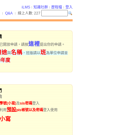
iLMS
知識社群
歷程檔
登入
Q&A
線上人數:
227
請
這裡
已開放申請，請按
提出你的申請。
用途
名稱
班
與
，班版請以
為單位申請並
學年度
門
]
學號(小寫)
及
sis密碼
登入
預設
利用
pis帳號以及密碼
登入使用
小寫