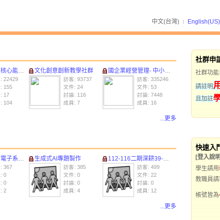
中文(台灣)
English(US)
社群申
能力作業區
文化創意創新教學社群
國企業經營管理- 中小企業服務中心 創新教學社群
社群功能
 22429
訪客: 93737
訪客: 335246
請註明
 155
文件: 24
文件: 53
 17
討論: 116
討論: 7448
且加註
 104
成員: 7
成員: 16
...更多
快速入
[登入說明
電子系乙班
生成式AI專題製作
112-116二期深耕39-華語教學中心
 367
訪客: 385
訪客: 499
學生請用
 0
文件: 0
文件: 22
教職員請
 0
討論: 0
討論: 0
 2
成員: 4
成員: 12
帳號皆為
...更多