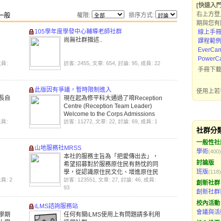
[快速入
右上方登
一般
權限:
排序方式:
期與您有
105學年度學發中心輔導老師社群
線上手冊 
尚無社群描述..
課程範例
EverCa
Power
成員:
訪客: 2455, 文章: 654, 討論: 95, 成員: 22
手冊下
此版因有爭議，暫時限制進入
使用上若
長自
現在起為修平科大通過了唷Reception
Centre (Reception Team Leader)
Welcome to the Corps Admissions
成員:
Section, in this
訪客: 11272, 文章: 22, 討論: 69, 成員: 1
社群分
一般性社
山地服務社MRSS
學術
(400)
本社的服務主旨為「把愛傳出去」，
討論版
希望招募對於服務原住民有熱忱的同
班版
學，從認識原住民文化、增進原住民
(118)
成員: 2
文化交流及提升偏遠地區數位學習落
訪客: 123551, 文章: 27, 討論: 46, 成員:
創新社群
差為主旨。大學生除了課業之外，能
93
創新社群
利用課餘時間參與服務性質的活動，
校內活動
深入部落關懷原住民，可以在服務中
iLMS諮詢服務站
學習到愛與服務的真諦。
會議與活
學期
任何有關iLMS使用上有問題請多利用