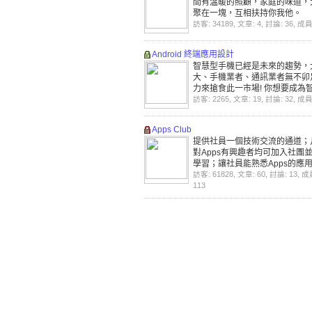
間有溫暖的照顧，家庭的味道，
聚在一塊，互相扶持你我他。
訪客: 34189, 文章: 4, 討論: 36, 成員
Android 終端應用設計
智慧型手機已經是未來的趨勢，
大、手機業者、通訊業者無不卯
力來搶食此一市場! 你想要成為
手機的程式設計高手嗎? 歡迎一
訪客: 2265, 文章: 19, 討論: 32, 成員
力!
Apps Club
提供社員一個技術交流的通道；
對Apps有興趣者均可加入社團
學習；讓社員能熟悉Apps的應
而開發出具有創新價值的Apps
訪客: 61828, 文章: 60, 討論: 13, 成
養未來行動加值得專業資訊人才
113