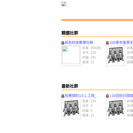
精選社群
綠色科技教學社群
100學年度學生核心
訪客: 355282
訪客:
文件: 215
文件:
討論: 241
討論:
成員: 12
成員:
最新社群
校務資料13-1-工院_智車系
114四技日間部
訪客: 135
訪客:
文件: 0
文件:
討論: 0
討論:
成員: 12
成員: