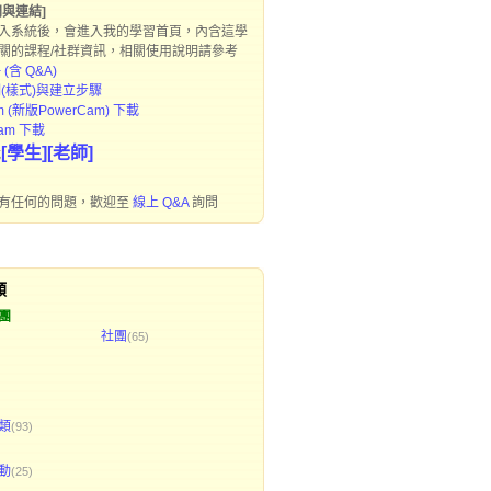
門與連結]
入系統後，會進入我的學習首頁，內含這學
關的課程/社群資訊，相關使用說明請參考
(含 Q&A)
(樣式)與建立步驟
m (新版PowerCam) 下載
Cam 下載
[學生]
[
老師
]
載
有任何的問題，歡迎至
線上 Q&A
詢問
類
團
社團
(65)
類
(93)
動
(25)