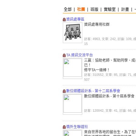
全部
|
社團
|
班版
|
實驗室
|
計畫
|
資訊處專區
資訊處專用社群
訪客: 4963, 文章: 242, 討論: 109, 
15
TA 資訊交流平台
三贏：協助老師、幫助同學、成
已！
修平TA一級棒！
訪客: 310552, 文章: 85, 討論: 71, 
請以Pis or Sis帳號密碼登入
507
數位媒體設計系 - 第十二屆系學會
數位媒體設計系 - 第十屆系學會
訪客: 120042, 文章: 41, 討論: 66, 
僑外生聯誼社
來自世界各地的留台生，為了在