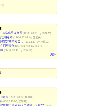
(18)
章
91106高臨凱理事長
(12-06 20:05, by 施能夫)
6何信昭老師
(12-06 20:04, by 施能夫)
電路實習期末報告
(07-17 12:17, by 施能夫)
機介面與操作
(06-06 09:18, by 施能夫)
章程
(06-12 18:41, by 許世卿)
...更多
章
應
106030
(09-30 20:34, 楊展耀)
麟
(08-22 13:00, 王瑞麟)
學影響力排名 慈大全台第一全球67
(04-04