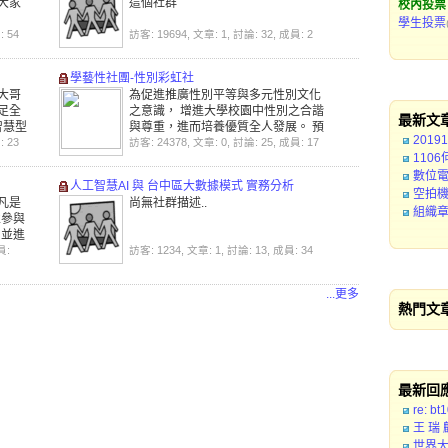
大家
這個社群
校內投票
學生投票
: 54
訪客: 19694, 文章: 1, 討論: 32, 成員: 2
學藝性社團-性別彩虹社
大哥
為促進推廣性別平等與多元性別文化
足全
之意識， 增進大學校園中性別之合諧
最新文
智慧型
與尊重，進而培養優質全人發展。 預
201
起努
: 23
計達成目標： １、促進『性別平等』
訪客: 24378, 文章: 0, 討論: 25, 成員: 17
110
意識於校園中推廣 ２、培養優質公民
意識 ３、增進多元性別文化之認識
數位
人工智慧AI 與 台中區大數據模式 實務分析
空拍
凡是
尚無社群描述..
組織
並參與
用並進
，以培
員:
訪客: 1234, 文章: 1, 討論: 13, 成員: 34
。
...更多
熱門文
最新回
re: bt
王 瑞 
世界大