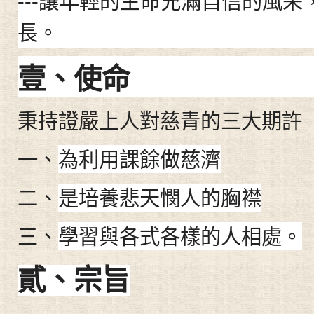
讓年輕的生命充滿自信的風采
---
長。
壹
、
使命
秉持證嚴上人對慈青的三大期許
一
、
為利用課餘做慈濟
二
、
是培養悲天憫人的胸襟
三
、
學習與各式各樣的人相處。
貳、
宗旨