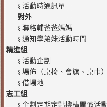
活動時通訊單
§
對外
聯絡輔爸爸媽媽
§
通知學弟妹活動時間
§
精進組
活動企劃
§
場佈（桌椅、會旗、桌巾
§
借場地
§
志工組
企劃定期定點機構關懷活
§