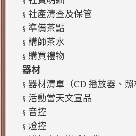
社費明細
§
社產清查及保管
§
準備茶點
§
講師茶水
§
購買禮物
§
器材
CD
器材清單（
播放器、照
§
活動當天文宣品
§
音控
§
燈控
§