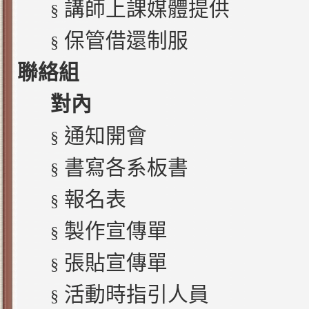
講師上課媒體提供
§
保管借還制服
§
聯絡組
對內
通知開會
§
書寫各系板書
§
報名表
§
製作宣傳單
§
張貼宣傳單
§
活動時指引人員
§