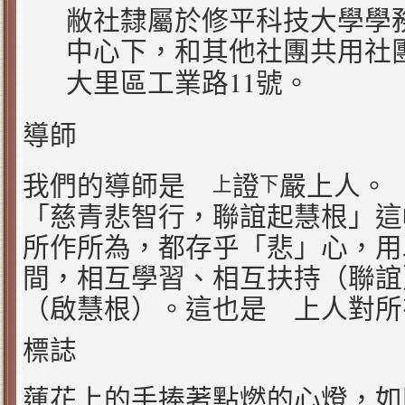
敝社隸屬於修平科技大學學
中心下，和其他社團共用社
11
大里區工業路
號。
導師
我們的導師是
證
嚴上人。
上
下
「慈青悲智行，聯誼起慧根」這
所作所為，都存乎「悲」心，用
間，相互學習、相互扶持（聯誼
（啟慧根）。這也是 上人對所
標誌
蓮花上的手捧著點燃的心燈，如