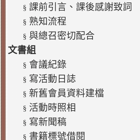
課前引言、課後感謝致詞
§
熟知流程
§
與總召密切配合
§
文書組
會議紀錄
§
寫活動日誌
§
新舊會員資料建檔
§
活動時照相
§
寫新聞稿
§
書籍標號借閱
§