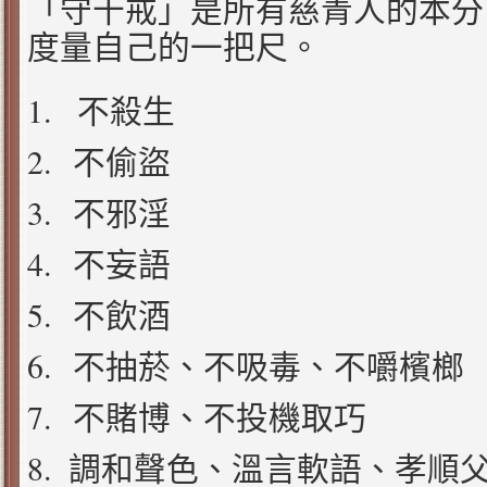
「守十戒」是所有慈青人的本分
度量自己的一把尺。
1.
不殺生
2.
不偷盜
3.
不邪淫
4.
不妄語
5.
不飲酒
6.
不抽菸、不吸毒、不嚼檳榔
7.
不賭博、不投機取巧
8.
調和聲色、溫言軟語、孝順