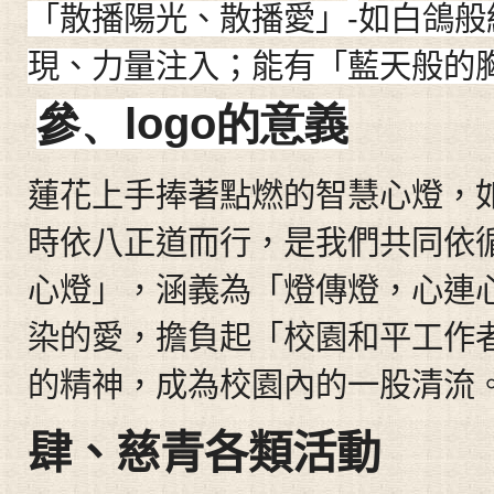
-
「散播陽光、散播愛」
如白鴿般
現、力量注入；能有「藍天般的
logo
參、
的意義
蓮花上手捧著點燃的智慧心燈，
時依八正道而行，是我們共同依
心燈」，涵義為「燈傳燈，心連
染的愛，擔負起「校園和平工作
的精神，成為校園內的一股清流
肆
、
慈青各類活動