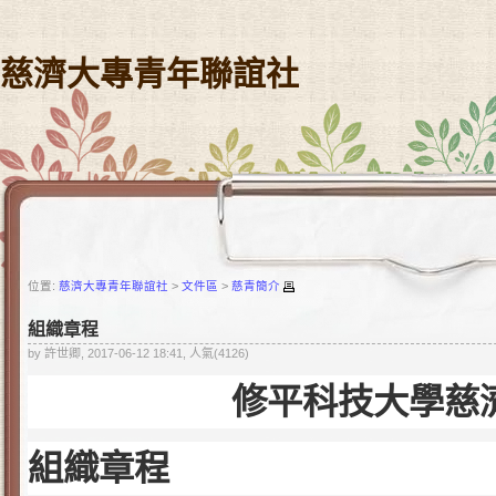
慈濟大專青年聯誼社
位置:
慈濟大專青年聯誼社
>
文件區
>
慈青簡介
組織章程
by 許世卿, 2017-06-12 18:41, 人氣(4126)
修平科技大學慈
組織章程