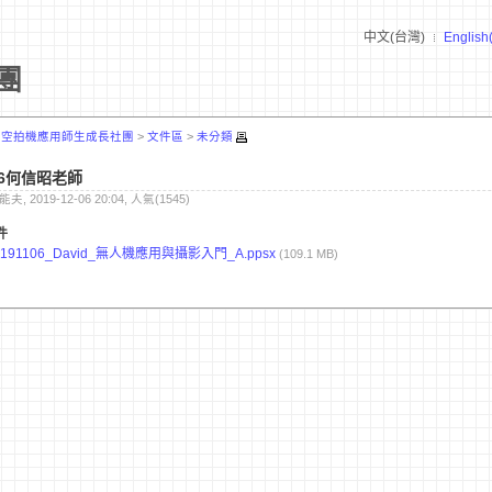
中文(台灣)
English
團
:
空拍機應用師生成長社團
>
文件區
>
未分類
06何信昭老師
能夫, 2019-12-06 20:04, 人氣(1545)
件
0191106_David_無人機應用與攝影入門_A.ppsx
(109.1 MB)