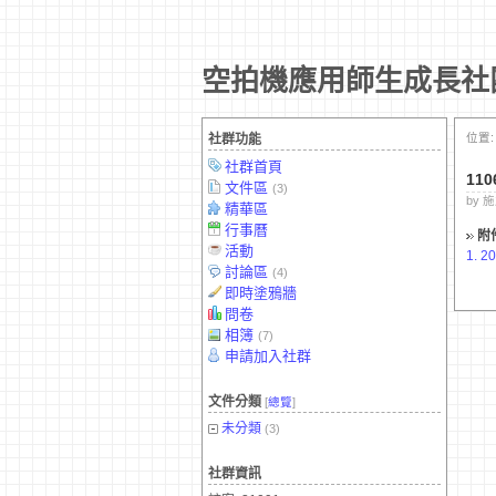
空拍機應用師生成長社
位置
社群功能
社群首頁
11
文件區
(3)
by 施
精華區
行事曆
附
活動
1.
2
討論區
(4)
即時塗鴉牆
問卷
相簿
(7)
申請加入社群
文件分類
[
總覽
]
未分類
(3)
社群資訊