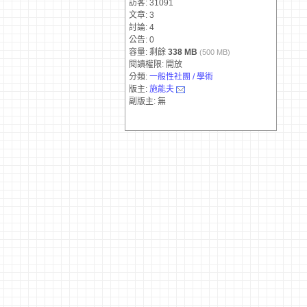
訪客: 31091
文章: 3
討論: 4
公告: 0
容量: 剩餘
338 MB
(500 MB)
閱讀權限: 開放
分類:
一般性社團 / 學術
版主:
施能夫
副版主: 無