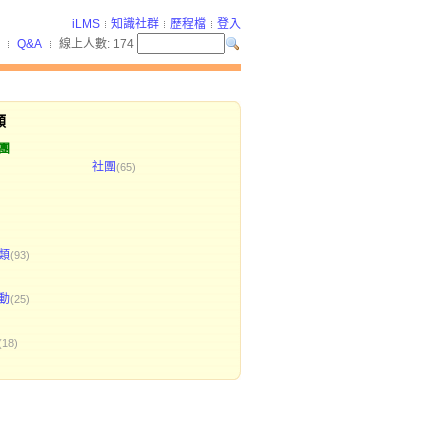
iLMS
知識社群
歷程檔
登入
Q&A
線上人數:
174
類
團
社團
(65)
類
(93)
動
(25)
(18)