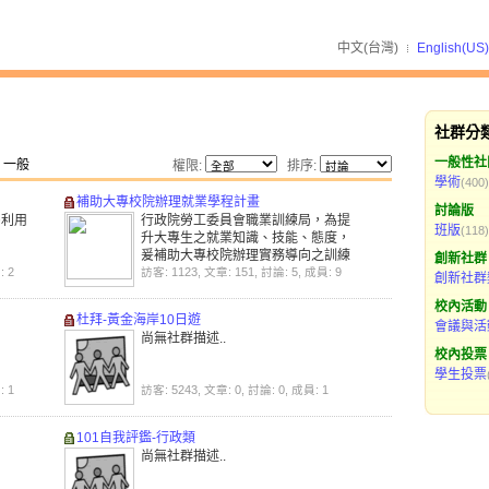
中文(台灣)
English(US)
社群分
一般性社
一般
權限:
排序:
學術
(400)
補助大專校院辦理就業學程計畫
討論版
多利用
行政院勞工委員會職業訓練局，為提
班版
(118)
升大專生之就業知識、技能、態度，
爰補助大專校院辦理實務導向之訓練
創新社群
: 2
課程，以協助大專生提高職涯規劃能
訪客: 1123, 文章: 151, 討論: 5, 成員: 9
創新社群
力，增加職場競爭力及順利與職場接
校內活動
軌，特訂定本計畫。
杜拜-黃金海岸10日遊
會議與活
尚無社群描述..
校內投票
學生投票
: 1
訪客: 5243, 文章: 0, 討論: 0, 成員: 1
101自我評鑑-行政類
尚無社群描述..