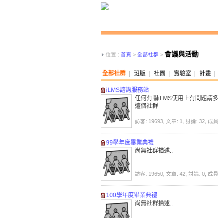
會議與活動
位置 :
首頁
>
全部社群
>
全部社群
|
班版
|
社團
|
實驗室
|
計畫
|
iLMS諮詢服務站
任何有關iLMS使用上有問題請
這個社群
訪客: 19693, 文章: 1, 討論: 32, 成員
99學年度畢業典禮
尚無社群描述..
訪客: 19650, 文章: 42, 討論: 0, 成員
100學年度畢業典禮
尚無社群描述..