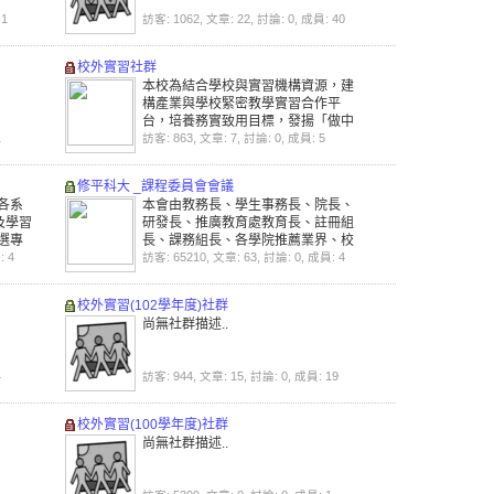
 1
訪客: 1062, 文章: 22, 討論: 0, 成員: 40
校外實習社群
本校為結合學校與實習機構資源，建
構產業與學校緊密教學實習合作平
台，培養務實致用目標，發揚「做中
1
學」勤勞樸實特色，推動校外實習實
訪客: 863, 文章: 7, 討論: 0, 成員: 5
施計畫各項業務，特訂定校外實習委
員會。
修平科大 _課程委員會會議
各系
本會由教務長、學生事務長、院長、
及學習
研發長、推廣教育處教育長、註冊組
選專
長、課務組長、各學院推薦業界、校
組長
: 4
友及學生代表各1名，及校外學者專家
訪客: 65210, 文章: 63, 討論: 0, 成員: 4
席。
1名組成之，教務長為主任委員。
。
校外實習(102學年度)社群
尚無社群描述..
4
訪客: 944, 文章: 15, 討論: 0, 成員: 19
校外實習(100學年度)社群
尚無社群描述..