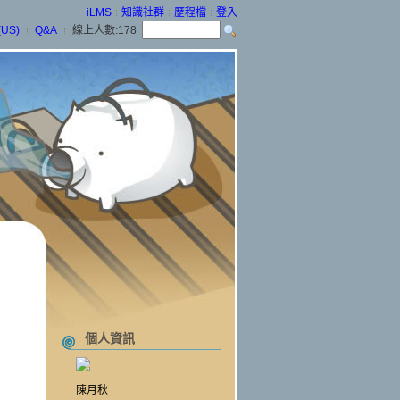
iLMS
知識社群
歷程檔
登入
(US)
Q&A
線上人數:
178
個人資訊
陳月秋