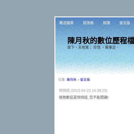
職涯檔案
部落格
相簿
留言版
陳月秋的數位歷程
放下，天地寬； 珍惜 ，萬事足．
位置:
陳月秋
>
留言版
悄悄話 (2015-04-22 16:38:25)
很抱歉這是悄悄話, 您不能閱讀!