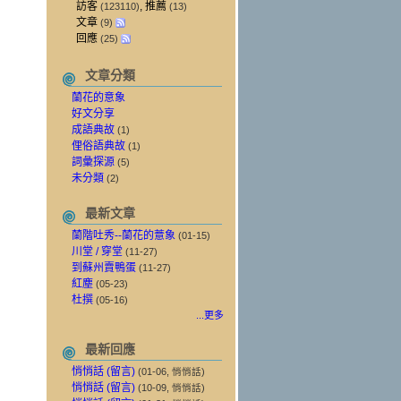
訪客
, 推薦
(123110)
(13)
文章
(9)
回應
(25)
文章分類
蘭花的意象
好文分享
成語典故
(1)
俚俗語典故
(1)
詞彙探源
(5)
未分類
(2)
最新文章
蘭階吐秀--蘭花的薏象
(01-15)
川堂 / 穿堂
(11-27)
到蘇州賣鴨蛋
(11-27)
紅塵
(05-23)
杜撰
(05-16)
...更多
最新回應
悄悄話 (留言)
(01-06, 悄悄話)
悄悄話 (留言)
(10-09, 悄悄話)