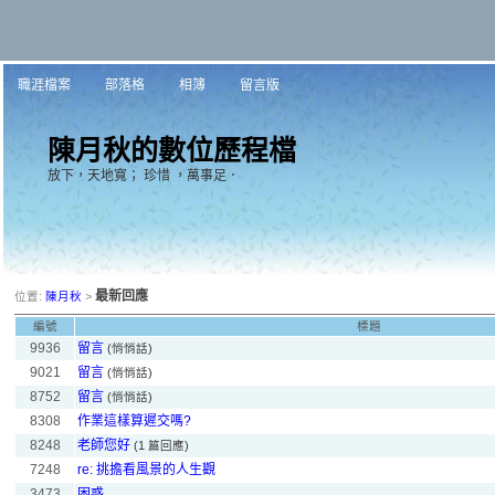
職涯檔案
部落格
相簿
留言版
陳月秋的數位歷程檔
放下，天地寬； 珍惜 ，萬事足．
最新回應
位置:
陳月秋
>
編號
標題
9936
留言
(悄悄話)
9021
留言
(悄悄話)
8752
留言
(悄悄話)
8308
作業這樣算遲交嗎?
8248
老師您好
(1 篇回應)
7248
re: 挑擔看風景的人生觀
3473
困惑