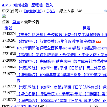
iLMS
知識社群
歷程檔
登入
中文(台灣)
English(US)
Q&A
線上人數:
348
位置 :
首頁
>
最新公告
編號
標題
2745274
【重要訊息通知】全校教職員進行社交工程演練線上測
2719291
【教資中心】恭賀榮獲108學年度教學優良教師
2740541
1092學期開始課程全面採用eeclass系統，請點選https://eeclas
2721636
【事務組】請購系統損壞，暫停使用，不便之處，請
2720006
【教資中心】亮點修平 點亮未來--師生成長社群暨教
2719864
【博雅學院】 109學年第2學期【日間部】第二外國語(
2719779
【博雅學院】109學年度第2學期日間部【中文/英文
告
2719778
【博雅學院 】109學年度第2學期【日間部/進修部】
2719777
【單位名稱】博雅學院 109學年第2學期【日間部】第
2719776
【博雅學院】 109學年第2學期【日間部-職場英語】
Prev
1
2
3
4
5
6
7
8
9
10
Next
Go:
/ 156