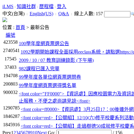
iLMS
知識社群
歷程檔
登入
中文(台灣)
English(US)
Q&A
線上人數:
157
位置 :
首頁
>
最新公告
編號
423558
100學年度網頁票選公告
2740541
1092學期開始課程全面採用eeclass系統，請點選https://eeclas
17545
2009 / 10 / 07 教育訓練錄影 (下午場)
37403
982課程已匯入完畢
194708
99學年度各單位網頁票選問卷
200803
99學年度網頁票選得獎名單
900032
<font color="FF0000">【資訊處】因應校園電力及資
止服務，不便之處尚請見諒</font>
1290785
<font color=ff0000>【資訊處】3月25日17：
1846287
<font color=red>【公關組】12/10(六)修平校慶系列活動
1845916
<font color=red>【公關組】走過樹德50成就修平校慶系
Prev
1
2
3
4
5
6
7
8
9
10
Next
Go:
/ 156