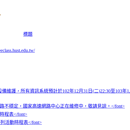
標題
s.hust.edu.tw/
訊設備維護，所有資訊系統預計於102年12月31日(二)22:30至103年1月
00後連外網路不穩定，國家高速網路中心正在維修中，敬請見諒。</font>
時程表</font>
列活動時程表</font>