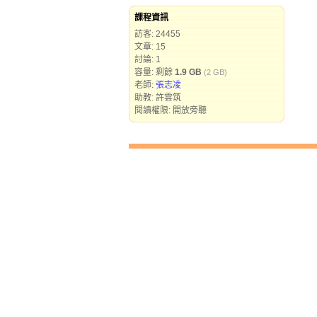
課程資訊
訪客: 24455
文章: 15
討論: 1
容量: 剩餘
1.9 GB
(2 GB)
老師:
張志凌
助教: 許雲筑
閱讀權限: 開放旁聽