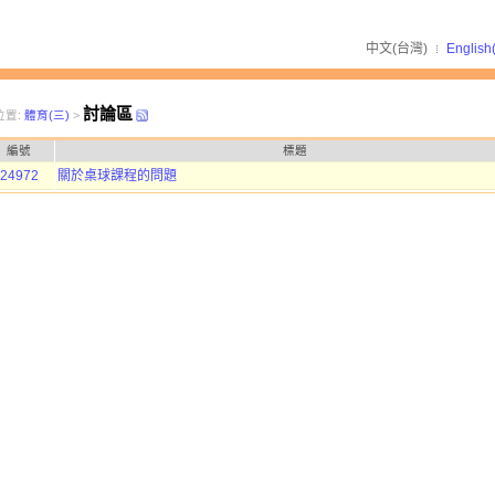
中文(台灣)
English
討論區
位置:
體育(三)
>
編號
標題
24972
關於桌球課程的問題