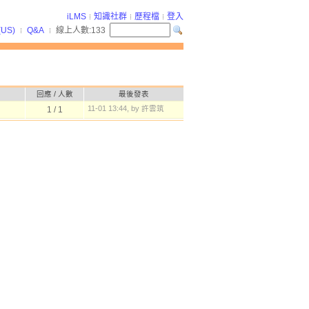
iLMS
知識社群
歷程檔
登入
(US)
Q&A
線上人數:
133
回應
/
人數
最後發表
11-01 13:44, by 許雲筑
1
/
1