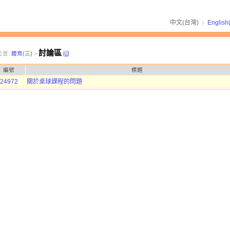
中文(台灣)
English
討論區
位置:
體育(三)
>
編號
標題
24972
關於桌球課程的問題