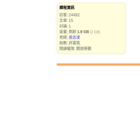
課程資訊
訪客: 24482
文章: 15
討論: 1
容量: 剩餘
1.9 GB
(2 GB)
老師:
張志凌
助教: 許雲筑
閱讀權限: 開放旁聽