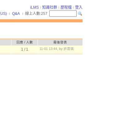
iLMS
知識社群
歷程檔
登入
(US)
Q&A
線上人數:
257
回應
/
人數
最後發表
11-01 13:44, by 許雲筑
1
/
1