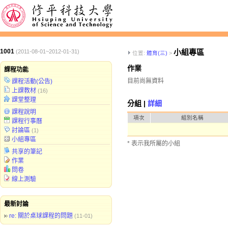
1001
小組專區
(2011-08-01~2012-01-31)
位置:
體育(三)
>
作業
課程功能
目前尚無資料
課程活動(公告)
上課教材
(16)
課堂整理
分組 |
詳細
課程說明
項次
組別名稱
課程行事曆
討論區
(1)
小組專區
* 表示我所屬的小組
共享的筆記
作業
問卷
線上測驗
最新討論
re: 關於桌球課程的問題
(11-01)