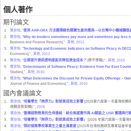
個人著作
期刊論文
1.
葉京怡, "
使用 AHP-GRA 方法選擇綠色精實生產供應商—以台灣中小機械鑄造
2.
葉京怡, "
Why do insiders sometimes pay more and sometimes pay less in
Business and Finance Research]
,"
, 其他, 2012.
3.
葉京怡, "
Technology and Economic Indicators on Software Piracy in OEC
Economics]
,"
, 其他, 2012.
4.
葉京怡, "
企業提升資訊透明度能否降低資金成本？
[修平學報]
,"
, 其他, 2010.
5.
葉京怡, "
Determinants of Software Piracy: Evidence from Far East Count
Studies]
,"
, 其他, 2010.
6.
葉京怡, "
What Determines the Discount for Private Equity Offerings – Own
Journal of Finance and Economics]
,"
, 其他, 2010.
國內會議論文
1.
葉京怡, "
培養學生『跨界力』對就業成效之影響
[2026第六屆第一次臺灣校
挑戰及新契機]
,"
, 2026.
2.
葉京怡, "
重構弱勢教育的生命連結：結合美感實作與 AI賦能之 USR 實踐與行
3.
葉京怡, "
培養學生「跨界力」對就業成效之影響」
[2026 年第六屆第一次臺
4.
葉京怡, "
探討個案學校畢業生之雇主滿意度
[2025年台灣校務研究專業協會年