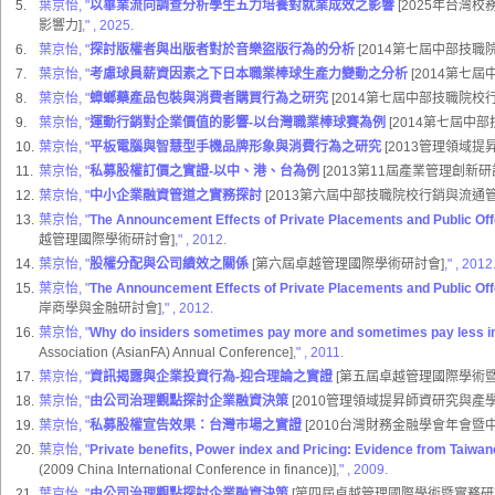
5.
葉京怡, "
以畢業流向調查分析學生五力培養對就業成效之影響
[2025年台灣
影響力]
,"
, 2025.
6.
葉京怡, "
探討版權者與出版者對於音樂盜版行為的分析
[2014第七屆中部技
7.
葉京怡, "
考慮球員薪資因素之下日本職業棒球生產力變動之分析
[2014第七
8.
葉京怡, "
蟑螂藥產品包裝與消費者購買行為之研究
[2014第七屆中部技職院
9.
葉京怡, "
運動行銷對企業價值的影響-以台灣職業棒球賽為例
[2014第七屆中
10.
葉京怡, "
平板電腦與智慧型手機品牌形象與消費行為之研究
[2013管理領域
11.
葉京怡, "
私募股權訂價之實證-以中、港、台為例
[2013第11屆產業管理創新研
12.
葉京怡, "
中小企業融資管道之實務探討
[2013第六屆中部技職院校行銷與流通
13.
葉京怡, "
The Announcement Effects of Private Placements and Public Of
越管理國際學術研討會]
,"
, 2012.
14.
葉京怡, "
股權分配與公司績效之關係
[第六屆卓越管理國際學術研討會]
,"
, 2012
15.
葉京怡, "
The Announcement Effects of Private Placements and Public Of
岸商學與金融研討會]
,"
, 2012.
16.
葉京怡, "
Why do insiders sometimes pay more and sometimes pay less i
Association (AsianFA) Annual Conference]
,"
, 2011.
17.
葉京怡, "
資訊揭露與企業投資行為-迎合理論之實證
[第五屆卓越管理國際學術暨
18.
葉京怡, "
由公司治理觀點探討企業融資決策
[2010管理領域提昇師資研究與產
19.
葉京怡, "
私募股權宣告效果：台灣市場之實證
[2010台灣財務金融學會年會暨
20.
葉京怡, "
Private benefits, Power index and Pricing: Evidence from Taiwa
(2009 China International Conference in finance)]
,"
, 2009.
21.
葉京怡, "
由公司治理觀點探討企業融資決策
[第四屆卓越管理國際學術暨實務研