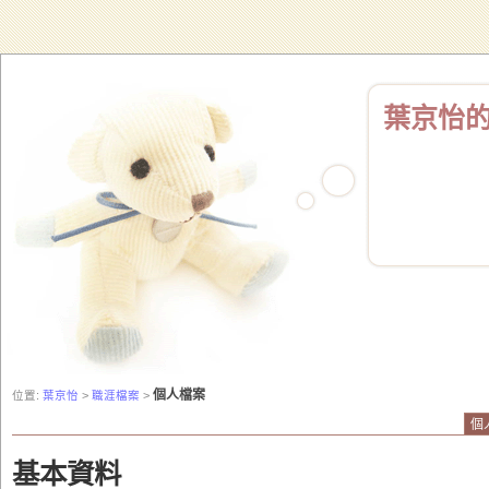
葉京怡
個人檔案
位置:
葉京怡
>
職涯檔案
>
個
基本資料