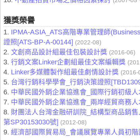
(2007-05 
獲獎榮譽
1.
IPMA-ASIA_ATS高階專業管理師(Busines
證照[ATS-BP-A-00144]
(2022-08)
2.
文創商品設計組最佳包裝設計獎
(2016-06)
3.
行銷文案Linker企劃組最佳文案編輯獎
(201
4.
Linker多媒體製作組最佳劇情設計獎
(2016-
5.
台灣行銷科學學會_行銷決策證照[TBD1309-
6.
中華民國外銷企業協進會_國際行銷初級人才認證
7.
中華民國外銷企業協進會_兩岸經貿商務人才認證
8.
財團法人台灣金融研訓院_結構型商品銷售人員
第SP30153030號]
(2012-08)
9.
經濟部國際貿易局_會議展覽專業人員初階認證[