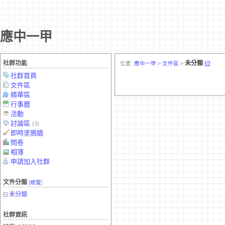
應中一甲
社群功能
未分類
位置:
應中一甲
>
文件區
>
社群首頁
文件區
精華區
行事曆
活動
討論區
(3)
即時塗鴉牆
問卷
相簿
申請加入社群
文件分類
[
總覽
]
未分類
社群資訊