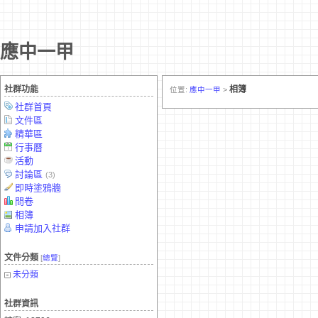
應中一甲
社群功能
相簿
位置:
應中一甲
>
社群首頁
文件區
精華區
行事曆
活動
討論區
(3)
即時塗鴉牆
問卷
相簿
申請加入社群
文件分類
[
總覽
]
未分類
社群資訊