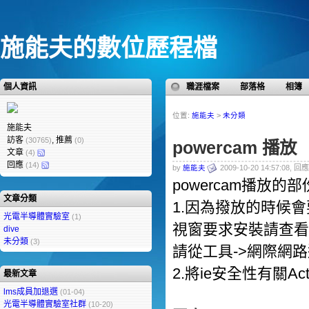
施能夫的數位歷程檔
個人資訊
職涯檔案
部落格
相簿
位置:
施能夫
>
未分類
施能夫
訪客
, 推薦
(30765)
(0)
powercam 播放
文章
(4)
回應
(14)
by
施能夫
2009-10-20 14:57:08, 回應
powercam播放
文章分類
1.因為撥放的時候會要
光電半導體實驗室
(1)
視窗要求安裝請查看
dive
未分類
(3)
請從工具->網際網
2.將ie安全性有關Ac
最新文章
lms成員加退選
(01-04)
光電半導體實驗室社群
(10-20)