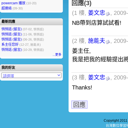
回應(3)
powercam 播放
(10-20)
超連結
(09-30)
(1 樓,
姜文忠
, 2009
最新回應
NB帶到店算試試看!
悄悄話 (留言)
(07-02, 悄悄話)
悄悄話 (留言)
(11-06, 悄悄話)
悄悄話 (留言)
(06-26, 悄悄話)
(2 樓,
施能夫
, 2009
系主任您好
(12-27, 施能夫)
悄悄話 (留言)
姜主任,
(10-29, 悄悄話)
...更多
我是把我的經驗提出將
我的好友
(3 樓,
姜文忠
, 2009
Thanks!
回應
Copyright 201
台灣數位學習