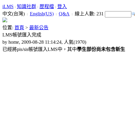
iLMS
知識社群
歷程檔
登入
中文(台灣)
English(US)
Q&A
線上人數:
231
位置:
首頁
>
最新公告
LMS帳號匯入完成
by home, 2009-08-28 11:14:24, 人氣(1970)
已經將pis/sis帳號匯入LMS中，其中
學生部份尚未包含新生